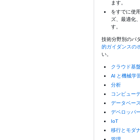
ます。
をすでに使用
ズ、最適化
す。
技術分野別のパ
的ガイダンスの
い。
クラウド基
AI と機械学
分析
コンピュー
データベー
デベロッパ
IoT
移行とモダ
管理