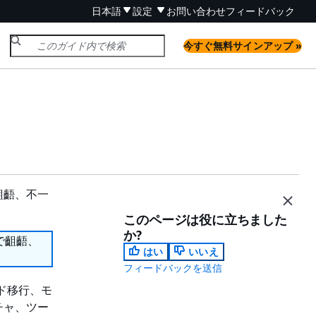
日本語
設定
お問い合わせ
フィードバック
今すぐ無料サインアップ »
ン
齟齬、不一
このページは役に立ちました
か?
で齟齬、
はい
いいえ
フィードバックを送信
ラウド移行、モ
チャ、ツー