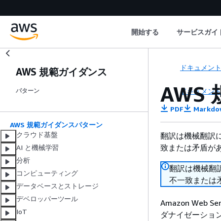
開始する
サービスガイ
ドキュメン
AWS 規範ガイダンス
AWS
ドキュメン
パターン
PDF
Markdo
AWS 規範ガイダンスパターン
クラウド基盤
翻訳は機械翻訳
致または矛盾が
AI と機械学習
分析
翻訳は機械翻
コンピューティング
不一致または
データベースとストレージ
デベロッパーツール
Amazon Web
IoT
ダナイゼーショ