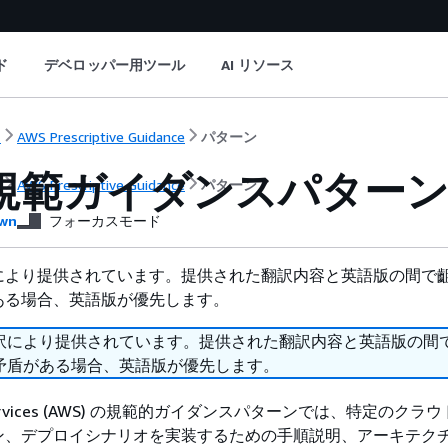
ド
デベロッパー用ツール
AI リソース
ト
AWS Prescriptive Guidance
パターン
 規範ガイダンスパター
ト
AWS Prescriptive Guidance
パターン
wn
フォーカスモード
により提供されています。提供された翻訳内容と英語版の間で
ある場合、英語版が優先します。
訳により提供されています。提供された翻訳内容と英語版の間
矛盾がある場合、英語版が優先します。
 Services (AWS) の規範的ガイダンスパターンでは、特定のク
ン、デプロイシナリオを実装するための手順説明、アーキテク