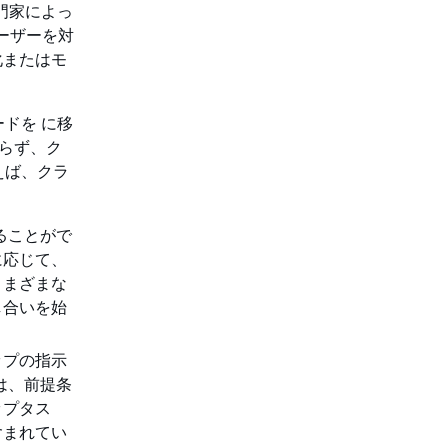
門家によっ
ーザーを対
化またはモ
ドを に移
わらず、ク
えば、クラ
ることがで
に応じて、
さまざまな
し合いを始
ップの指示
は、前提条
ップタス
含まれてい