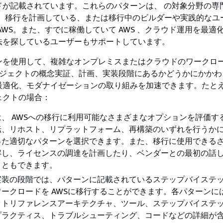
ドが記載されています。これらのパターンは、 の対象分野の専
S、移行を計画している、または移行中のビルダーや実践的なユ
AWS。また、すでに稼働していて AWS 、クラウド運用を最適
法を探しているユーザーもサポートしています。
ンを使用して、複雑なオンプレミスまたはクラウドのワークロー
プロジェクトの概念実証、計画、実装段階にあるかどうかにかか
最適化、モダナイゼーションの取り組みを加速できます。たと
ェクトの場合：
、 AWSへの移行に利用可能なさまざまなオプションを評価す
転、リホスト、リプラットフォーム、再構築のいずれを行うか
った適切なパターンを選択できます。また、移行に使用できる
解し、ライセンスの調達を計画したり、ベンダーとの最初の話
こともできます。
実装の段階では、パターンに記載されているステップバイステ
ークロードを AWSに移行することができます。各パターンに
ットリファレンスアーキテクチャ、ツール、ステップバイステ
プラクティス、トラブルシューティング、コードなどの詳細が