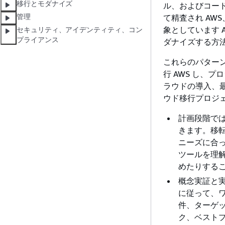
移行とモダナイズ
ル、およびコー
管理
て精査され AW
象としています 
セキュリティ、アイデンティティ、コン
プライアンス
ダナイズする方
これらのパター
行 AWS し、
ラウドの導入、
ウド移行プロジ
計画段階では
きます。移
ニーズに合
ツールを理
めたりする
概念実証と
に従って、ワ
件、ターゲ
ク、ベスト