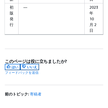
初
—
2023
版
年
発
10
行
月 2
日
このページは役に立ちましたか?
はい
いいえ
フィードバックを送信
前のトピック:
寄稿者