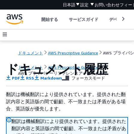
日本語
設定
お問い合わせ
フィー
開始する
サービスガイド
デベロッパ
ドキュメント
AWS Prescriptive Guidance
ドキュメント履歴
ドキュメント
AWS Prescriptive Guidance
AWS プライバシーリファレンスアーキテクチャ
PDF
RSS
Markdown
フォーカスモード
翻訳は機械翻訳により提供されています。提供された翻
訳内容と英語版の間で齟齬、不一致または矛盾がある場
合、英語版が優先します。
翻訳は機械翻訳により提供されています。提供された
翻訳内容と英語版の間で齟齬、不一致または矛盾があ