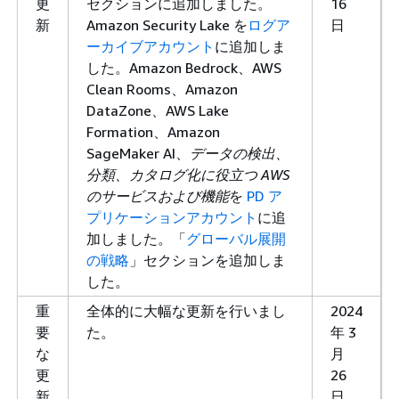
更
セクションに追加しました。
16
新
Amazon Security Lake を
ログア
日
ーカイブアカウント
に追加しま
した。Amazon Bedrock、AWS
Clean Rooms、Amazon
DataZone、AWS Lake
Formation、Amazon
SageMaker AI、
データの検出、
分類、カタログ化に役立つ AWS
のサービスおよび機能
を
PD ア
プリケーションアカウント
に追
加しました。「
グローバル展開
の戦略
」セクションを追加しま
した。
重
全体的に大幅な更新を行いまし
2024
要
た。
年 3
な
月
更
26
新
日