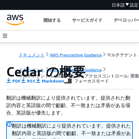
日本語
設
開始する
サービスガイド
デベロッパ
ドキュメント
AWS Prescriptive Guidance
マルチテナント
Cedar の概要
ドキュメント
AWS Prescriptive Guidance
マルチテナント SaaS 認可と API アクセスコントロール:
PDF
RSS
Markdown
フォーカスモード
翻訳は機械翻訳により提供されています。提供された翻
訳内容と英語版の間で齟齬、不一致または矛盾がある場
合、英語版が優先します。
翻訳は機械翻訳により提供されています。提供された
翻訳内容と英語版の間で齟齬、不一致または矛盾があ