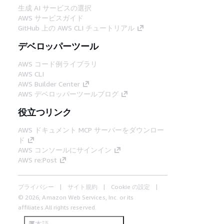
生成 AI サービスの選択
AWS サービスガイド
GitHub 上の AWS CLI チュートリアル
デベロッパーツール
AWS コード例ライブラリ
AWS CLI
AWS Builder Center
AWS デベロッパーツールブログ
役立つリンク
AWS ドキュメント MCP サーバーをダウンロー
ド
AWS コンソールにサインイン
AWS re:Post
プライバシー
サイト規約
Cookie の設定
© 2026, Amazon Web Services, Inc. or its
affiliates.All rights reserved.
日本語