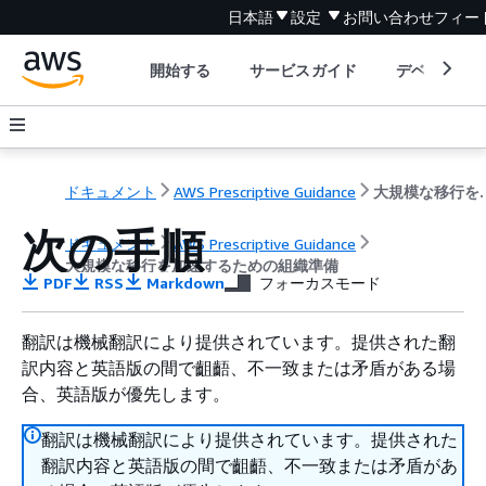
日本語
設定
お問い合わせ
フィー
開始する
サービスガイド
デベロッパ
ドキュメント
AWS Prescriptive Guidance
大規模な移行を
次の手順
ドキュメント
AWS Prescriptive Guidance
大規模な移行を加速するための組織準備
PDF
RSS
Markdown
フォーカスモード
翻訳は機械翻訳により提供されています。提供された翻
訳内容と英語版の間で齟齬、不一致または矛盾がある場
合、英語版が優先します。
翻訳は機械翻訳により提供されています。提供された
翻訳内容と英語版の間で齟齬、不一致または矛盾があ