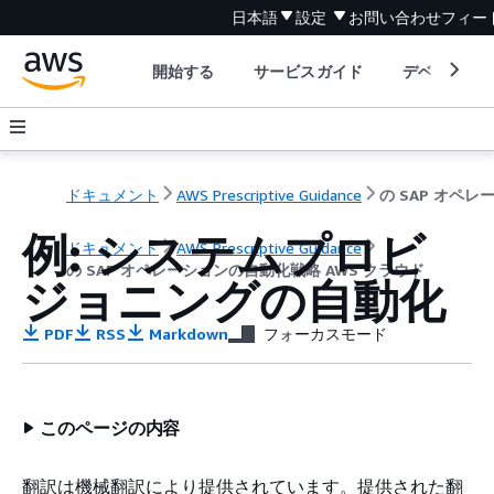
日本語
設定
お問い合わせ
フィー
開始する
サービスガイド
デベロッパ
ドキュメント
AWS Prescriptive Guidance
例: システムプロビ
ドキュメント
AWS Prescriptive Guidance
の SAP オペレーションの自動化戦略 AWS クラウド
ジョニングの自動化
PDF
RSS
Markdown
フォーカスモード
このページの内容
翻訳は機械翻訳により提供されています。提供された翻