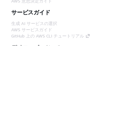
AWS 意思決定ガイド
サービスガイド
生成 AI サービスの選択
AWS サービスガイド
GitHub 上の AWS CLI チュートリアル
デベロッパーツール
AWS コード例ライブラリ
AWS CLI
AWS Builder Center
AWS デベロッパーツールブログ
役立つリンク
AWS ドキュメント MCP サーバーをダウンロー
ド
AWS コンソールにサインイン
AWS re:Post
プライバシー
サイト規約
Cookie の設定