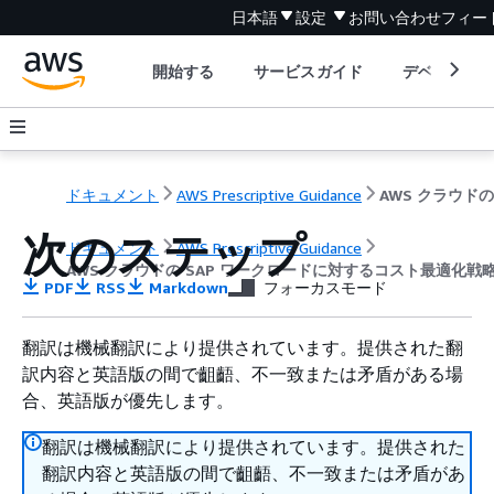
日本語
設定
お問い合わせ
フィー
開始する
サービスガイド
デベロッパ
ドキュメント
AWS Prescriptive Guidance
次のステップ
ドキュメント
AWS Prescriptive Guidance
AWS クラウドの SAP ワークロードに対するコスト最適化戦
PDF
RSS
Markdown
フォーカスモード
翻訳は機械翻訳により提供されています。提供された翻
訳内容と英語版の間で齟齬、不一致または矛盾がある場
合、英語版が優先します。
翻訳は機械翻訳により提供されています。提供された
翻訳内容と英語版の間で齟齬、不一致または矛盾があ