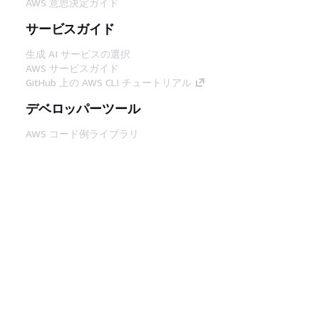
AWS 意思決定ガイド
サービスガイド
生成 AI サービスの選択
AWS サービスガイド
GitHub 上の AWS CLI チュートリアル
デベロッパーツール
AWS コード例ライブラリ
AWS CLI
AWS Builder Center
AWS デベロッパーツールブログ
役立つリンク
AWS ドキュメント MCP サーバーをダウンロー
ド
AWS コンソールにサインイン
AWS re:Post
プライバシー
サイト規約
Cookie の設定