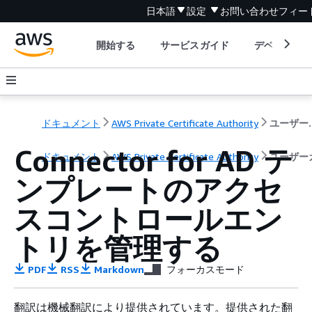
日本語
設定
お問い合わせ
フィー
開始する
サービスガイド
デベロッパ
ドキュメント
AWS Private Certificate Authority
ユー
Connector for AD テ
ドキュメント
AWS Private Certificate Authority
ユーザー
ンプレートのアクセ
スコントロールエン
トリを管理する
PDF
RSS
Markdown
フォーカスモード
翻訳は機械翻訳により提供されています。提供された翻