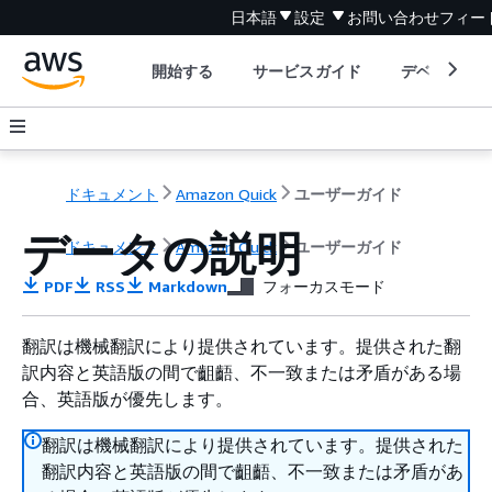
日本語
設定
お問い合わせ
フィー
開始する
サービスガイド
デベロッパ
ドキュメント
Amazon Quick
ユーザーガイド
データの説明
ドキュメント
Amazon Quick
ユーザーガイド
PDF
RSS
Markdown
フォーカスモード
翻訳は機械翻訳により提供されています。提供された翻
訳内容と英語版の間で齟齬、不一致または矛盾がある場
合、英語版が優先します。
翻訳は機械翻訳により提供されています。提供された
翻訳内容と英語版の間で齟齬、不一致または矛盾があ