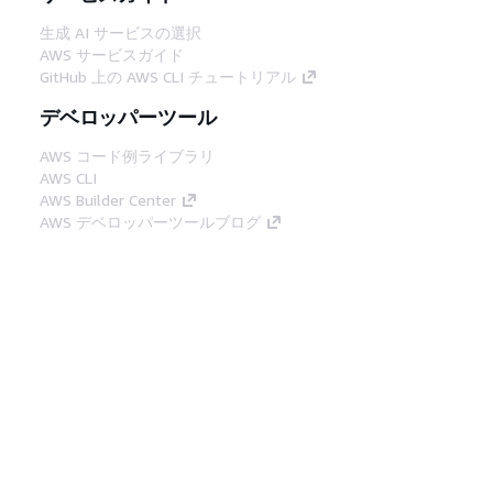
生成 AI サービスの選択
AWS サービスガイド
GitHub 上の AWS CLI チュートリアル
デベロッパーツール
AWS コード例ライブラリ
AWS CLI
AWS Builder Center
AWS デベロッパーツールブログ
役立つリンク
AWS ドキュメント MCP サーバーをダウンロー
ド
AWS コンソールにサインイン
AWS re:Post
プライバシー
サイト規約
Cookie の設定
© 2026, Amazon Web Services, Inc. or its
affiliates.All rights reserved.