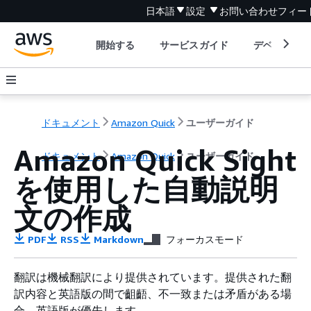
日本語
設定
お問い合わせ
フィー
開始する
サービスガイド
デベロッパ
ドキュメント
Amazon Quick
ユーザーガイド
Amazon Quick Sight
ドキュメント
Amazon Quick
ユーザーガイド
を使用した自動説明
文の作成
PDF
RSS
Markdown
フォーカスモード
翻訳は機械翻訳により提供されています。提供された翻
訳内容と英語版の間で齟齬、不一致または矛盾がある場
合、英語版が優先します。