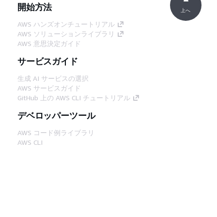
開始方法
上へ
AWS ハンズオンチュートリアル
AWS ソリューションライブラリ
AWS 意思決定ガイド
サービスガイド
生成 AI サービスの選択
AWS サービスガイド
GitHub 上の AWS CLI チュートリアル
デベロッパーツール
AWS コード例ライブラリ
AWS CLI
AWS Builder Center
AWS デベロッパーツールブログ
役立つリンク
AWS ドキュメント MCP サーバーをダウンロー
ド
AWS コンソールにサインイン