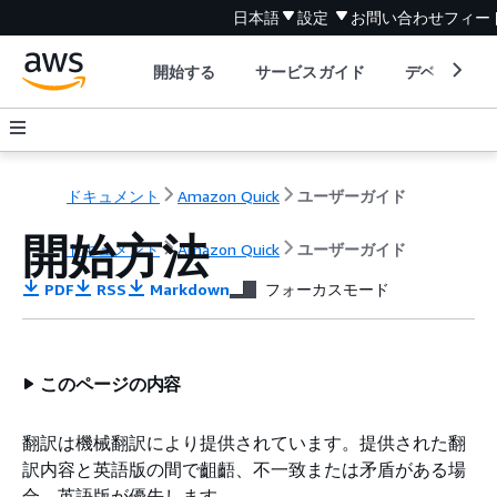
日本語
設定
お問い合わせ
フィー
開始する
サービスガイド
デベロッパ
ドキュメント
Amazon Quick
ユーザーガイド
開始方法
ドキュメント
Amazon Quick
ユーザーガイド
PDF
RSS
Markdown
フォーカスモード
このページの内容
翻訳は機械翻訳により提供されています。提供された翻
訳内容と英語版の間で齟齬、不一致または矛盾がある場
合、英語版が優先します。