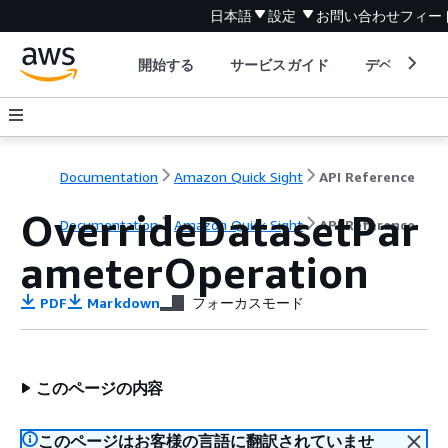
日本語
設定
お問い合わせ
フィー
開始する
サービスガイド
デベロッパ
Documentation
Amazon Quick Sight
API Reference
OverrideDatasetPar
Documentation
Amazon Quick Sight
API Reference
ameterOperation
PDF
Markdown
フォーカスモード
このページの内容
このページはお客様の言語に翻訳されていませ