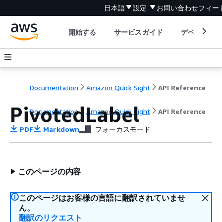
日本語
設定
お問い合わせ
フィー
開始する
サービスガイド
デベロッパ
Documentation
Amazon Quick Sight
API Reference
PivotedLabel
Documentation
Amazon Quick Sight
API Reference
PDF
Markdown
フォーカスモード
このページの内容
このページはお客様の言語に翻訳されていませ
ん。
翻訳のリクエスト