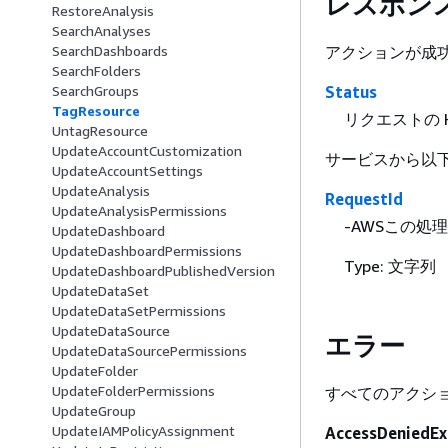
レスポン
RestoreAnalysis
SearchAnalyses
アクションが成功
SearchDashboards
SearchFolders
Status
SearchGroups
TagResource
リクエストの 
UntagResource
UpdateAccountCustomization
サービスから以下
UpdateAccountSettings
UpdateAnalysis
RequestId
UpdateAnalysisPermissions
-AWSこの処
UpdateDashboard
UpdateDashboardPermissions
Type: 文字列
UpdateDashboardPublishedVersion
UpdateDataSet
UpdateDataSetPermissions
UpdateDataSource
エラー
UpdateDataSourcePermissions
UpdateFolder
UpdateFolderPermissions
すべてのアクシ
UpdateGroup
UpdateIAMPolicyAssignment
AccessDeniedEx