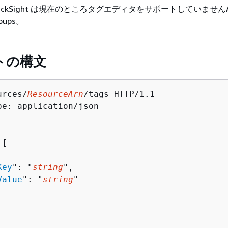
ickSight は現在のところタグエディタをサポートしていません
roups。
トの構文
urces/
ResourceArn
/tags HTTP/1.1

pe: application/json

[ 

Key
": "
string
",

Value
": "
string
"
