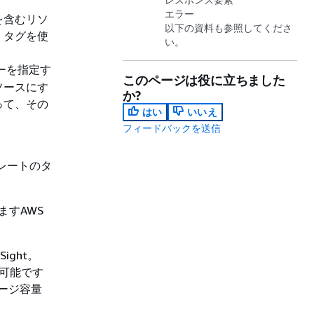
エラー
を含むリソ
以下の資料も参照してくださ
、タグを使
い。
ーを指定す
このページは役に立ちました
ソースにす
か?
って、その
はい
いいえ
フィードバックを送信
プレートのタ
ますAWS
ight。
不可能です
トレージ容量