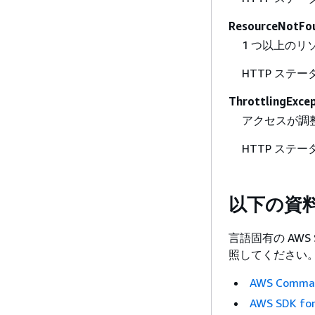
ResourceNotFo
1 つ以上の
HTTP ステー
ThrottlingExce
アクセスが調
HTTP ステー
以下の資
言語固有の AWS
照してください
AWS Command
AWS SDK for