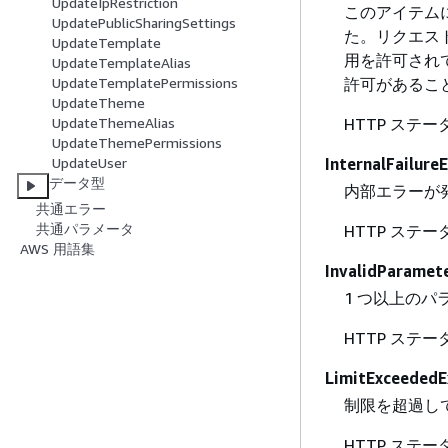
UpdateIpRestriction
このアイテム
UpdatePublicSharingSettings
た。リクエス
UpdateTemplate
用を許可されて
UpdateTemplateAlias
許可があるこ
UpdateTemplatePermissions
UpdateTheme
HTTP ステー
UpdateThemeAlias
UpdateThemePermissions
InternalFailure
UpdateUser
データ型
内部エラーが
共通エラー
共通パラメータ
HTTP ステー
AWS 用語集
InvalidParamet
1 つ以上の
HTTP ステー
LimitExceededE
制限を超過し
HTTP ステー