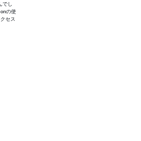
んでし
onの使
アクセス
。