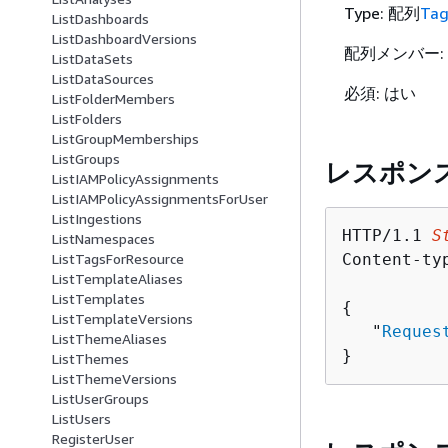
Type: 配列
Ta
ListDashboards
ListDashboardVersions
配列メンバー: 
ListDataSets
ListDataSources
必須: はい
ListFolderMembers
ListFolders
ListGroupMemberships
ListGroups
レスポン
ListIAMPolicyAssignments
ListIAMPolicyAssignmentsForUser
ListIngestions
HTTP/1.1 
S
ListNamespaces
ListTagsForResource
Content-ty
ListTemplateAliases
ListTemplates
{
ListTemplateVersions
   "
Reques
ListThemeAliases
}
ListThemes
ListThemeVersions
ListUserGroups
ListUsers
RegisterUser