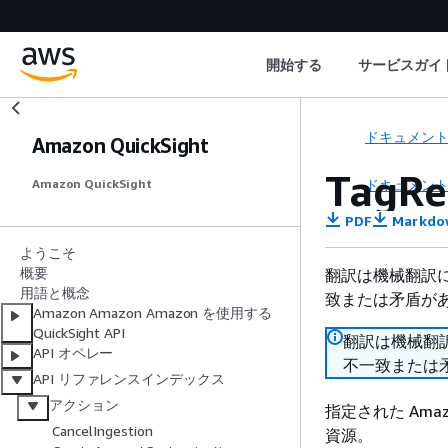
開始する
サービスガイ
ドキュメン
Amazon QuickSight
TagRe
ドキュメン
Amazon QuickSight
PDF
Markdo
ようこそ
概要
翻訳は機械翻訳
用語と概念
致または矛盾が
Amazon Amazon Amazon を使用する
QuickSight API
翻訳は機械翻
API オペレー
不一致または
API リファレンスインデックス
アクション
指定された Amaz
CancelIngestion
資源。