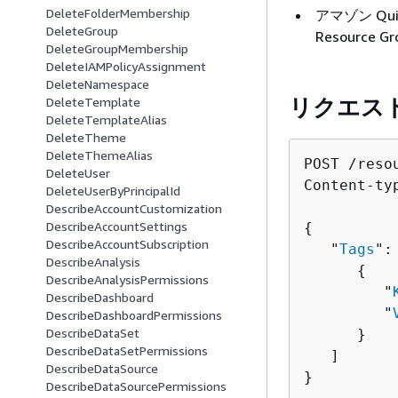
DeleteFolderMembership
アマゾン Qu
DeleteGroup
Resource G
DeleteGroupMembership
DeleteIAMPolicyAssignment
DeleteNamespace
リクエス
DeleteTemplate
DeleteTemplateAlias
DeleteTheme
DeleteThemeAlias
POST /reso
DeleteUser
Content-ty
DeleteUserByPrincipalId
DescribeAccountCustomization
DescribeAccountSettings
{
DescribeAccountSubscription
   "
Tags
": 
DescribeAnalysis
{
DescribeAnalysisPermissions
         "
DescribeDashboard
         "
DescribeDashboardPermissions
DescribeDataSet
      }

DescribeDataSetPermissions
   ]

DescribeDataSource
}
DescribeDataSourcePermissions