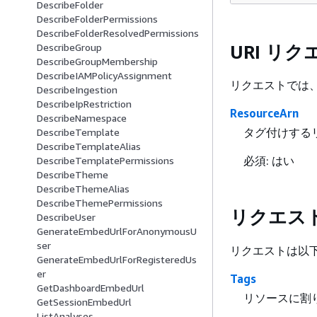
DescribeFolder
DescribeFolderPermissions
DescribeFolderResolvedPermissions
URI リ
DescribeGroup
DescribeGroupMembership
DescribeIAMPolicyAssignment
リクエストでは、
DescribeIngestion
DescribeIpRestriction
ResourceArn
DescribeNamespace
タグ付けするリソ
DescribeTemplate
DescribeTemplateAlias
必須: はい
DescribeTemplatePermissions
DescribeTheme
DescribeThemeAlias
DescribeThemePermissions
リクエス
DescribeUser
GenerateEmbedUrlForAnonymousU
ser
リクエストは以下
GenerateEmbedUrlForRegisteredUs
er
Tags
GetDashboardEmbedUrl
リソースに割
GetSessionEmbedUrl
ListAnalyses