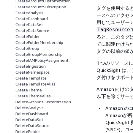
CreateAccountCustomization
CreateAccountSubscription
タグを使用する
CreateAnalysis
ースへのアクセ
CreateDashboard
用してユーザー
CreateDataSet
TagResource
CreateDataSource
ると、このタグ
CreateFolder
CreateFolderMembership
でに関連付けら
CreateGroup
タグの以前の値
CreateGroupMembership
CreateIAMPolicyAssignment
1 つのリソース
CreateIngestion
QuickSig
CreateNamespace
グ付けをサポー
CreateTemplate
CreateTemplateAlias
Amazon 向け
CreateTheme
以下を除くサービ
CreateThemeAlias
DeleteAccountCustomization
Amazon 
DeleteAnalysis
DeleteDashboard
Amazon
DeleteDataSet
QuickSig
DeleteDataSource
(SPICE
DeleteFolder