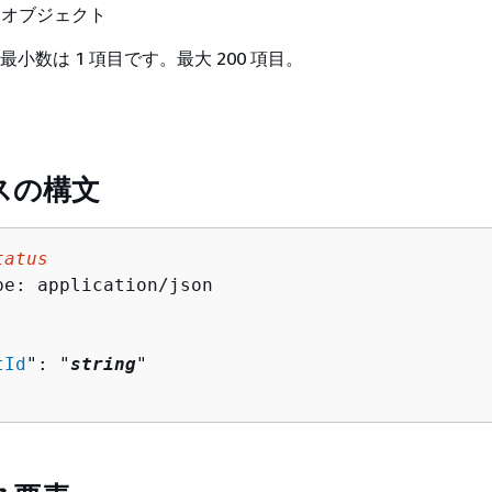
g
オブジェクト
最小数は 1 項目です。最大 200 項目。
スの構文
tatus
pe: application/json

tId
": "
string
"
