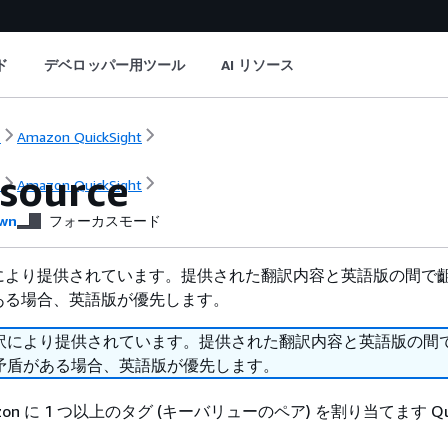
ド
デベロッパー用ツール
AI リソース
ト
Amazon QuickSight
source
ト
Amazon QuickSight
wn
フォーカスモード
により提供されています。提供された翻訳内容と英語版の間で
ある場合、英語版が優先します。
訳により提供されています。提供された翻訳内容と英語版の間
矛盾がある場合、英語版が優先します。
on に 1 つ以上のタグ (キーバリューのペア) を割り当てます Quic