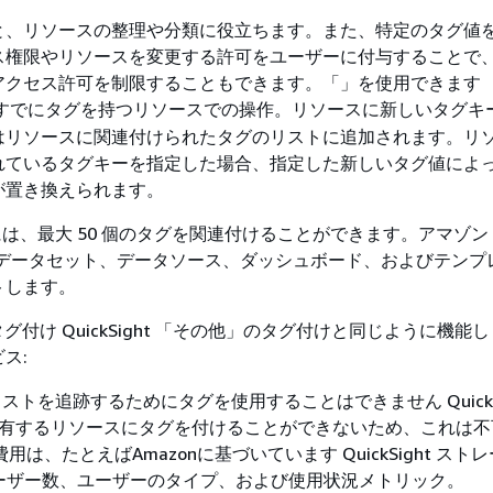
と、リソースの整理や分類に役立ちます。また、特定のタグ値
ス権限やリソースを変更する許可をユーザーに付与することで
アクセス許可を制限することもできます。「」を使用できます
すでにタグを持つリソースでの操作。リソースに新しいタグキ
はリソースに関連付けられたタグのリストに追加されます。リ
れているタグキーを指定した場合、指定した新しいタグ値によ
が置き換えられます。
には、最大 50 個のタグを関連付けることができます。アマゾン
ht は、データセット、データソース、ダッシュボード、およびテン
トします。
のタグ付け QuickSight 「その他」のタグ付けと同じように機能し
ス:
のコストを追跡するためにタグを使用することはできません QuickS
が所有するリソースにタグを付けることができないため、これは
ht 費用は、たとえばAmazonに基づいています QuickSight ス
)、ユーザー数、ユーザーのタイプ、および使用状況メトリック。