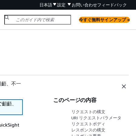
日本語
設定
お問い合わせ
フィードバック
今すぐ無料サインアップ »
齟齬、不一
このページの内容
で齟齬、
リクエストの構文
URI リクエストパラメータ
リクエストボディ
kSight
レスポンスの構文
レスポンス要素