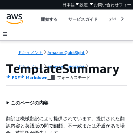
日本語
設定
お問い合わせ
フィー
開始する
サービスガイド
デベロッパ
ドキュメント
Amazon QuickSight
TemplateSummary
ドキュメント
Amazon QuickSight
PDF
Markdown
フォーカスモード
このページの内容
翻訳は機械翻訳により提供されています。提供された翻
訳内容と英語版の間で齟齬、不一致または矛盾がある場
合、英語版が優先します。