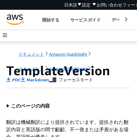
日本語
設定
お問い合わせ
フィー
開始する
サービスガイド
デベロッパ
ドキュメント
Amazon QuickSight
TemplateVersion
ドキュメント
Amazon QuickSight
PDF
Markdown
フォーカスモード
このページの内容
翻訳は機械翻訳により提供されています。提供された翻
訳内容と英語版の間で齟齬、不一致または矛盾がある場
合、英語版が優先します。