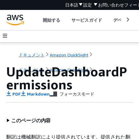
日本語
設定
お問い合わせ
フィー
開始する
サービスガイド
デベロッパ
ドキュメント
Amazon QuickSight
UpdateDashboardP
ドキュメント
Amazon QuickSight
ermissions
PDF
Markdown
フォーカスモード
このページの内容
翻訳は機械翻訳により提供されています。提供された翻