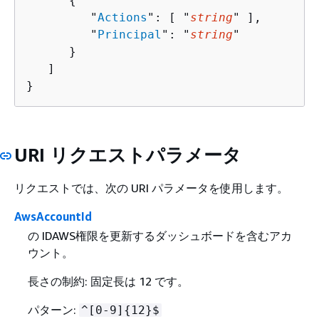
{
         "
Actions
": [ "
string
" ],

         "
Principal
": "
string
"

      }

   ]

}
URI リクエストパラメータ
リクエストでは、次の URI パラメータを使用します。
AwsAccountId
の IDAWS権限を更新するダッシュボードを含むアカ
ウント。
長さの制約: 固定長は 12 です。
パターン:
^[0-9]
{
12}$