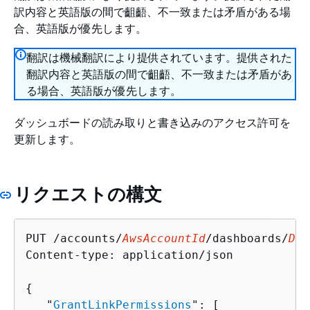
訳内容と英語版の間で齟齬、不一致または矛盾がある場
合、英語版が優先します。
翻訳は機械翻訳により提供されています。提供された
翻訳内容と英語版の間で齟齬、不一致または矛盾があ
る場合、英語版が優先します。
ダッシュボードの読み取りと書き込みのアクセス許可を
更新します。
リクエストの構文
PUT /accounts/
AwsAccountId
/dashboards/
Das
Content-type: application/json

{
   "
GrantLinkPermissions
": [ 
