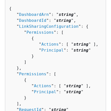
{
   "
DashboardArn
": "
string
",

   "
DashboardId
": "
string
",

   "
LinkSharingConfiguration
": 
{
      "
Permissions
": [ 

{
            "
Actions
": [ "
string
" ],

            "
Principal
": "
string
"

         }

      ]

   },

   "
Permissions
": [ 

{
         "
Actions
": [ "
string
" ],

         "
Principal
": "
string
"

      }

   ],

   "
RequestId
": "
string
"
