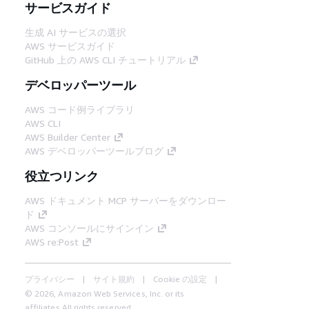
サービスガイド
生成 AI サービスの選択
AWS サービスガイド
GitHub 上の AWS CLI チュートリアル
デベロッパーツール
AWS コード例ライブラリ
AWS CLI
AWS Builder Center
AWS デベロッパーツールブログ
役立つリンク
AWS ドキュメント MCP サーバーをダウンロー
ド
AWS コンソールにサインイン
AWS re:Post
プライバシー
サイト規約
Cookie の設定
© 2026, Amazon Web Services, Inc. or its
affiliates.All rights reserved.