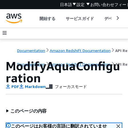
日本語
設定
お問い合わせ
フィー
開始する
サービスガイド
デベロッパ
Documentation
Amazon Redshift Documentation
ModifyAquaConfigu
Documentation
Amazon Redshift Documentation
API Re
ration
PDF
Markdown
フォーカスモード
このページの内容
このページはお客様の言語に翻訳されていませ