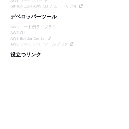
AWS サービスガイド
GitHub 上の AWS CLI チュートリアル
デベロッパーツール
AWS コード例ライブラリ
AWS CLI
AWS Builder Center
AWS デベロッパーツールブログ
役立つリンク
AWS ドキュメント MCP サーバーをダウンロー
ド
AWS コンソールにサインイン
AWS re:Post
プライバシー
サイト規約
Cookie の設定
© 2026, Amazon Web Services, Inc. or its
affiliates.All rights reserved.
日本語