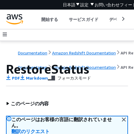
日本語
設定
お問い合わせ
フィー
開始する
サービスガイド
デベロッパ
Documentation
Amazon Redshift Documentation
RestoreStatus
Documentation
Amazon Redshift Documentation
API Re
PDF
Markdown
フォーカスモード
このページの内容
このページはお客様の言語に翻訳されていませ
ん。
翻訳のリクエスト