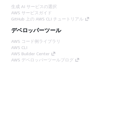
生成 AI サービスの選択
AWS サービスガイド
GitHub 上の AWS CLI チュートリアル
デベロッパーツール
AWS コード例ライブラリ
AWS CLI
AWS Builder Center
AWS デベロッパーツールブログ
役立つリンク
AWS ドキュメント MCP サーバーをダウンロー
ド
AWS コンソールにサインイン
AWS re:Post
プライバシー
サイト規約
Cookie の設定
© 2026, Amazon Web Services, Inc. or its
affiliates.All rights reserved.