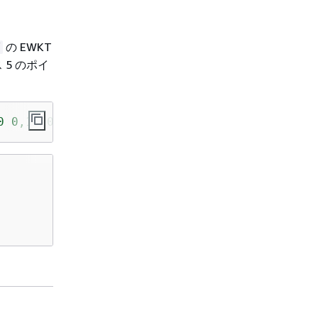
の EWKT
Y
ス 5 のポイ
0 0,10 0,10 10,5 5,0 5,0 0)'
,
4326
), 
5
));