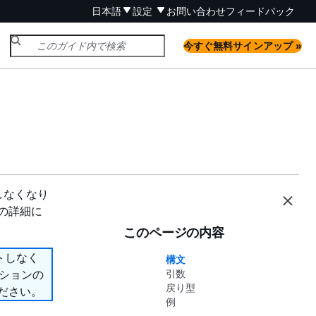
日本語
設定
お問い合わせ
フィードバック
今すぐ無料サインアップ »
ートしなくなり
ンの詳細に
このページの内容
ポートしなく
構文
プションの
引数
戻り型
ださい。
例