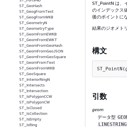
ST_Point
ST_GeoHash
のインデックス値
ST_GeogFromText
後のポイントに
ST_GeogFromWKB
ST_GeometryN
結果のジオメト
ST_GeometryType
ST_GeomFromEWKB
ST_GeomFromEWKT
ST_GeomFromGeoHash
構文
ST_GeomFromGeoJSON
ST_GeomFromGeoSquare
ST_GeomFromText
ST_GeomFromWKB
ST_PointN(
ST_GeoSquare
ST_InteriorRingN
ST_Intersects
ST_Intersection
引数
ST_IsPolygonCCW
ST_IsPolygonCW
ST_IsClosed
geom
ST_IsCollection
データ型
GEO
ST_IsEmpty
LINESTRING
ST_IsRing