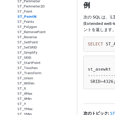
ST_Perimeter
例
ST_Perimeter2D
ST_Point
ST_PointN
次の SQL は、
L
ST_Points
(Extended 
ST_Polygon
ントを返します
ST_RemovePoint
ST_Reverse
ST_SetPoint
SELECT
 ST_
ST_SetSRID
ST_Simplify
ST_SRID
ST_StartPoint
ST_Touches
st_asewkt

ST_Transform
-----------
ST_Union
ST_Within
ST_X
ST_XMax
ST_XMin
ST_Y
ST_YMax
次のトピック:
ST
ST_YMin