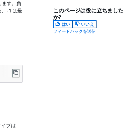
します。負
このページは役に立ちました
-1 は最
か?
はい
いいえ
フィードバックを送信
タイプは