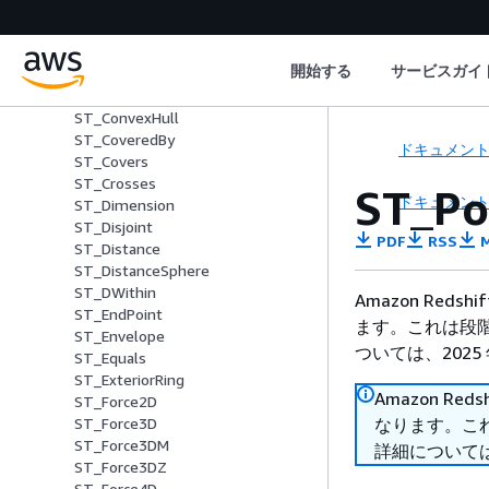
ST_Buffer
ST_Centroid
ST_Collect
開始する
サービスガイ
ST_Contains
ST_ContainsProperly
ST_ConvexHull
ST_CoveredBy
ドキュメン
ST_Covers
ST_Crosses
ST_Po
ドキュメン
ST_Dimension
ST_Disjoint
PDF
RSS
M
ST_Distance
ST_DistanceSphere
ST_DWithin
Amazon Reds
ST_EndPoint
ます。これは段階
ST_Envelope
ついては、2025 
ST_Equals
ST_ExteriorRing
Amazon Red
ST_Force2D
なります。これ
ST_Force3D
ST_Force3DM
詳細については、
ST_Force3DZ
ST_Force4D