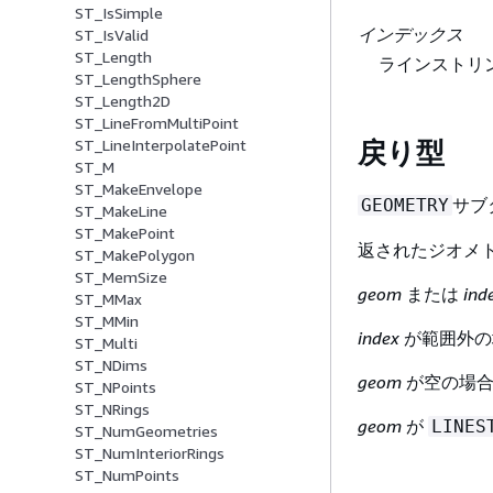
ST_IsSimple
インデックス
ST_IsValid
ST_Length
ラインストリ
ST_LengthSphere
ST_Length2D
ST_LineFromMultiPoint
ST_LineInterpolatePoint
戻り型
ST_M
ST_MakeEnvelope
サブ
GEOMETRY
ST_MakeLine
ST_MakePoint
返されたジオメト
ST_MakePolygon
ST_MemSize
geom
または
ind
ST_MMax
ST_MMin
index
が範囲外の場
ST_Multi
ST_NDims
geom
が空の場合、
ST_NPoints
ST_NRings
geom
が
LINES
ST_NumGeometries
ST_NumInteriorRings
ST_NumPoints