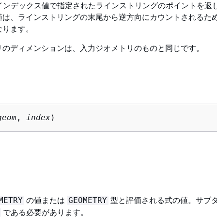
N は、インデックス値で指定されたラインストリングのポイントを返
は、ラインストリングの末尾から逆方向にカウントされるため、
なります。
リのディメンションは、入力ジオメトリのものと同じです。
geom
, 
index
)
の値または
型と評価される式の値。サブ
METRY
GEOMETRY
である必要があります。