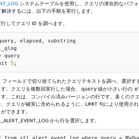
ENT_LOG
システムテーブルを使用し、クエリの潜在的なパフォ
て解決するには、以下の手順を実行します。
行してクエリ ID を調べます。
y
mit 
5
;               
フィールドで切り捨てられたクエリテキストを調べ、選択す
ます。クエリを複数回実行した場合、
値が小さい行の
query
e
ます。これは、コンパイル済みバージョンの行です。多くのク
、クエリが確実に含められるように、LIMIT 句により使用さ
とができます。
L_ALERT_EVENT_LOG から行を選択します。
* from stl_alert_event_log where query = 
MyQu