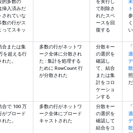
較的多数の
を実行し
未
は挿入済みだ
て削除さ
ト
トされていな
れたスペ
参
多数の行がス
ースを回
く
よってスキッ
復する
い
。
結合または集
多数の行がネットワ
分散キー
「
0 万を超える行
ーク全体に分散され
の選択を
適
された。
た : 集計を処理する
確認し
デ
ために RowCount 行
て、結合
散
が分散された
または集
照
計をコロ
だ
ケーショ
ンする
合で 100 万
多数の行がネットワ
分散キー
「
行がブロード
ーク全体にブロード
の選択を
適
された。
キャストされた
確認して
デ
結合をコ
散