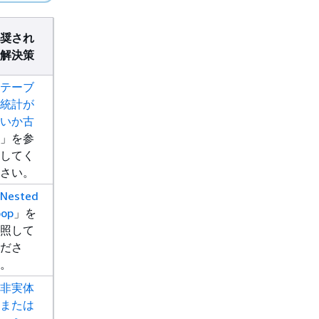
奨され
解決策
テーブ
統計が
いか古
」を参
してく
さい。
Nested
oop
」を
照して
ださ
。
非実体
または