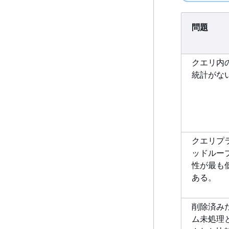
問題
クエリ内
統計がな
クエリプ
ッドループ
性が最も低
ある。
削除済み
ム未処理