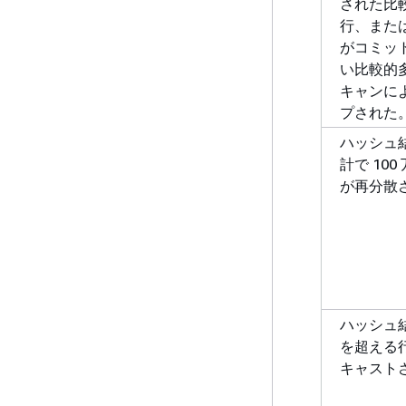
された比
行、また
がコミッ
い比較的
キャンに
プされた
ハッシュ
計で 10
が再分散
ハッシュ結
を超える
キャスト