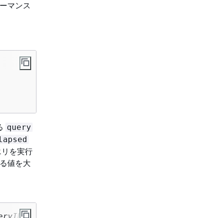
ーマンス
る
query
lapsed
エリを実行
れる値を大
eryID
;               