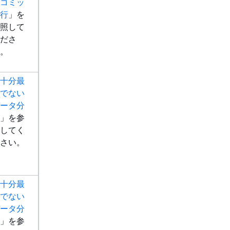
コミッ
行
」を
照して
ださ
。
十分最
でない
ータ分
」を参
してく
さい。
十分最
でない
ータ分
」を参