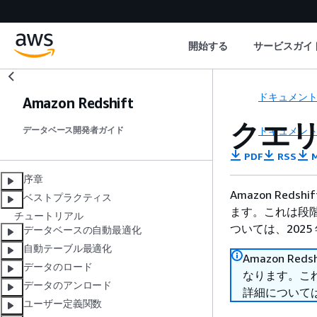
開始する
サービスガイ
ドキュメン
Amazon Redshift
クエ
ドキュメン
データベース開発者ガイド
PDF
RSS
M
序章
Amazon Reds
ベストプラクティス
ます。これは段階
チュートリアル
ついては、2025 
データベースの自動最適化
自動テーブル最適化
Amazon Red
データのロード
なります。これ
データのアンロード
詳細については、
ユーザー定義関数