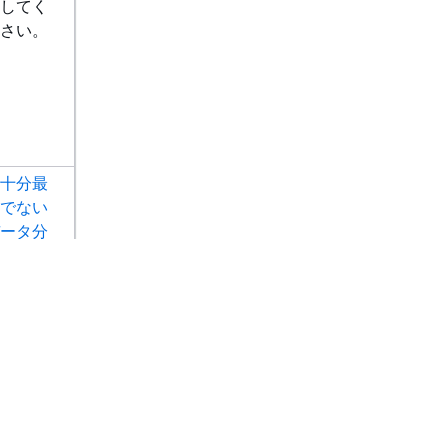
してく
さい。
十分最
でない
ータ分
」を参
してく
さい。