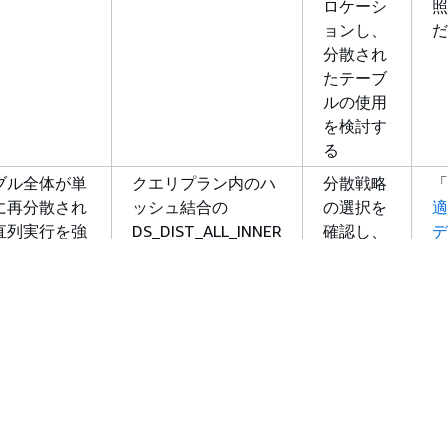
ロケーシ
照
ョンし、
だ
分散され
たテーブ
ルの使用
を検討す
る
ブル全体が単
クエリプラン内のハ
分散戦略
「
に再分散され
ッシュ結合の
の選択を
適
直列実行を強
DS_DIST_ALL_INNER
確認し、
デ
外部テー
散
ALL_INNER
ブルでは
照
タイルがクエ
なく内部
だ
で指定されま
テーブル
を分散す
る