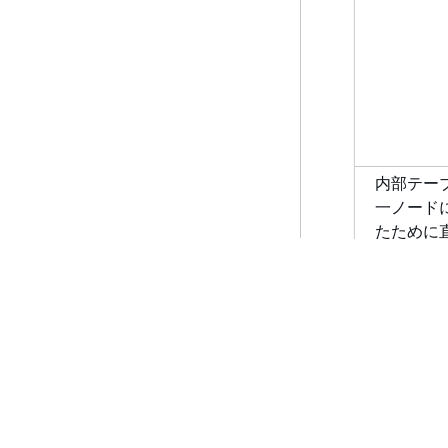
内部テー
一ノード
たために
制する、
DS_DIST_
再分散ス
リプラン
した。