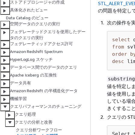
ストアドプロシージャの作成
STL_ALERT_EV
具体化されたビュー
の問題を特定し
Data Catalog のビュー
次の操作を実
空間データのクエリの実行
フェデレーテッドクエリを使用したデー
タのクエリの実行
select
フェデレーティッドアクセス許可
from
Amazon Redshift Spectrum
order
b
HyperLogLog スケッチ
desc
 li
データベース間でのデータのクエリ
Apache Iceberg の互換性
substring
データ共有
値を特定し
Amazon Redshift の半構造化データ
値を使用し
機械学習
している場合
クエリパフォーマンスのチューニング
きくするこ
クエリ処理
クエリの ST
クエリの分析と改善
クエリ分析ワークフロー
Select 