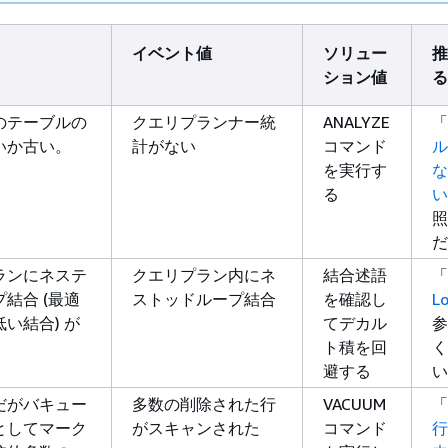
イベント値
ソリュー
推
ション値
る
のテーブルの
クエリプランナー統
ANALYZE
「
いか古い。
計がない
コマンド
ル
を実行す
な
る
い
照
だ
ランにネステ
クエリプラン内にネ
結合述語
「
結合 (最適
ストッドループ結合
を確認し
L
い結合) が
てデカル
参
ト積を回
く
避する
い
だがバキュー
多数の削除された行
VACUUM
「
としてマーク
がスキャンされた
コマンド
行