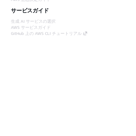
サービスガイド
生成 AI サービスの選択
AWS サービスガイド
GitHub 上の AWS CLI チュートリアル
デベロッパーツール
AWS コード例ライブラリ
AWS CLI
AWS Builder Center
AWS デベロッパーツールブログ
役立つリンク
AWS ドキュメント MCP サーバーをダウンロー
ド
AWS コンソールにサインイン
AWS re:Post
プライバシー
サイト規約
Cookie の設定