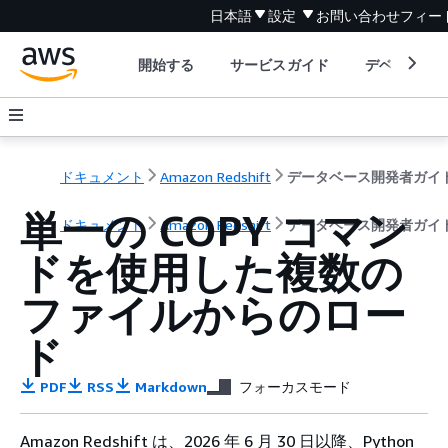
日本語
設定
お問い合わせ
フィー
開始する
サービスガイド
デベロッパ
ドキュメント
Amazon Redshift
データベース開発者ガイ
単一の COPY コマン
ドキュメント
Amazon Redshift
データベース開発者ガイ
ドを使用した複数の
ファイルからのロー
ド
PDF
RSS
Markdown
フォーカスモード
Amazon Redshift は、2026 年 6 月 30 日以降、Python