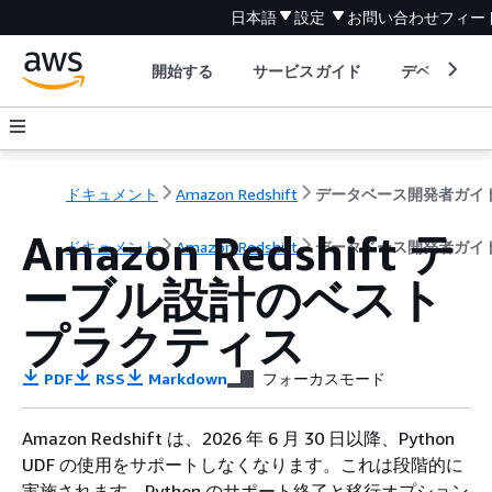
日本語
設定
お問い合わせ
フィー
開始する
サービスガイド
デベロッパ
ドキュメント
Amazon Redshift
データベース開発者ガイ
Amazon Redshift テ
ドキュメント
Amazon Redshift
データベース開発者ガイ
ーブル設計のベスト
プラクティス
PDF
RSS
Markdown
フォーカスモード
Amazon Redshift は、2026 年 6 月 30 日以降、Python
UDF の使用をサポートしなくなります。これは段階的に
実施されます。Python のサポート終了と移行オプション