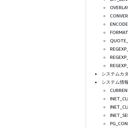
OVERLAY
CONVER
ENCODE
FORMAT
QUOTE_
REGEXP
REGEXP_
REGEXP_
システムカ
システム情
CURREN
INET_CL
INET_CL
INET_SE
PG_CON