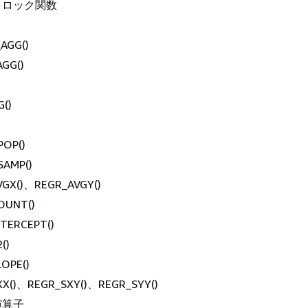
リロック関数
AGG()
GG()
()
POP()
SAMP()
VGX()、REGR_AVGY()
OUNT()
TERCEPT()
()
OPE()
XX()、REGR_SXY()、REGR_SYY()
演算子