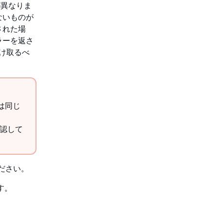
が異なりま
ないものが
された場
ラーを返さ
受け取るべ
スは同じ
認して
ださい。
ます。