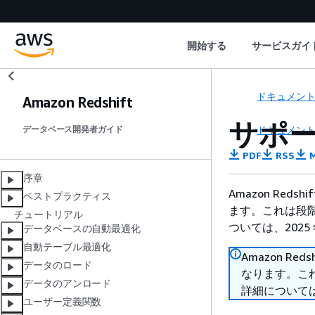
開始する
サービスガイ
ドキュメン
Amazon Redshift
サポー
ドキュメン
データベース開発者ガイド
PDF
RSS
M
序章
Amazon Reds
ベストプラクティス
ます。これは段階
チュートリアル
ついては、2025 
データベースの自動最適化
自動テーブル最適化
Amazon Red
データのロード
なります。これ
データのアンロード
詳細については、
ユーザー定義関数