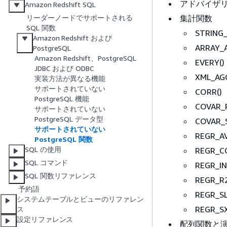
アドバイザ
Amazon Redshift SQL
集計関数
リーダーノードでサポートされる
SQL 関数
STRING_
Amazon Redshift および
ARRAY_A
PostgreSQL
Amazon Redshift、PostgreSQL
EVERY()
JDBC および ODBC
XML_AGG
実装方法が異なる機能
サポートされていない
CORR()
PostgreSQL 機能
COVAR_
サポートされていない
PostgreSQL データ型
COVAR_
サポートされていない
REGR_A
PostgreSQL 関数
SQL の使用
REGR_C
SQL コマンド
REGR_IN
SQL 関数リファレンス
REGR_R2
予約語
REGR_SL
システムテーブルとビューのリファレン
REGR_S
ス
設定リファレンス
配列関数と