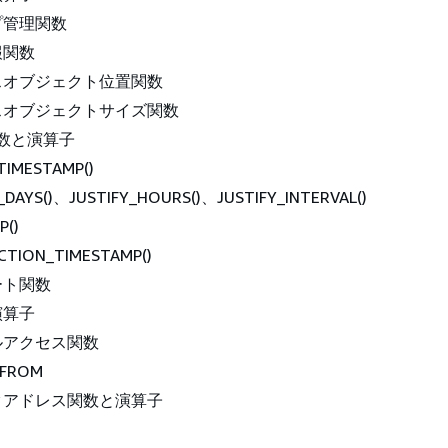
プ管理関数
報関数
スオブジェクト位置関数
スオブジェクトサイズ関数
数と演算子
TIMESTAMP()
_DAYS()、JUSTIFY_HOURS()、JUSTIFY_INTERVAL()
P()
CTION_TIMESTAMP()
ート関数
演算子
ルアクセス関数
T FROM
クアドレス関数と演算子