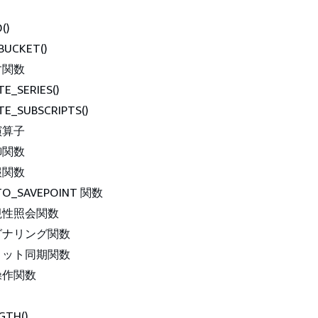
()
BUCKET()
す関数
E_SERIES()
E_SUBSCRIPTS()
演算子
御関数
報関数
TO_SAVEPOINT 関数
視性照会関数
グナリング関数
ョット同期関数
操作関数
GTH()