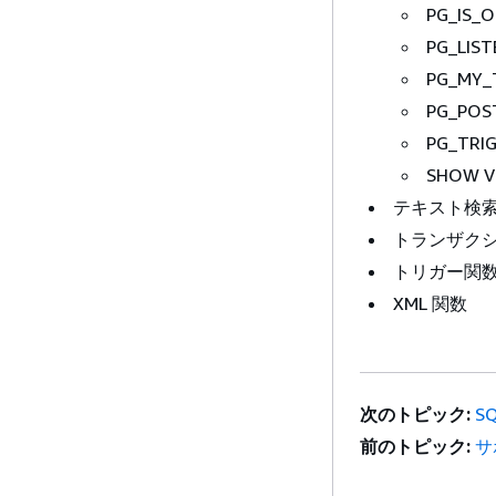
PG_IS_
PG_LIST
PG_MY_
PG_POS
PG_TRI
SHOW V
テキスト検
トランザクシ
トリガー関
XML 関数
次のトピック:
S
前のトピック:
サ