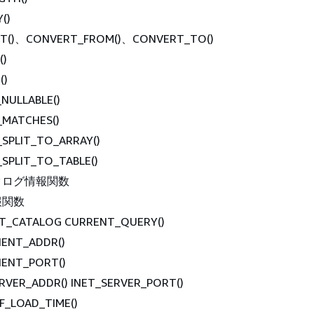
()
T()、CONVERT_FROM()、CONVERT_TO()
()
()
NULLABLE()
_MATCHES()
SPLIT_TO_ARRAY()
SPLIT_TO_TABLE()
タログ情報関数
報関数
T_CATALOG CURRENT_QUERY()
IENT_ADDR()
IENT_PORT()
RVER_ADDR() INET_SERVER_PORT()
F_LOAD_TIME()