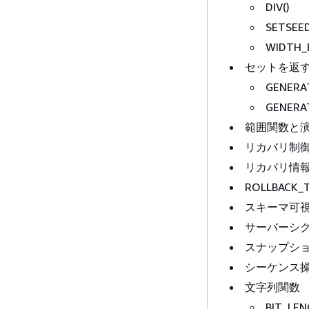
DIV()
SETSEED
WIDTH_
セットを返
GENERAT
GENERAT
範囲関数と
リカバリ制
リカバリ情
ROLLBACK_
スキーマ可
サーバーシ
スナップシ
シーケンス
文字列関数
BIT_LEN