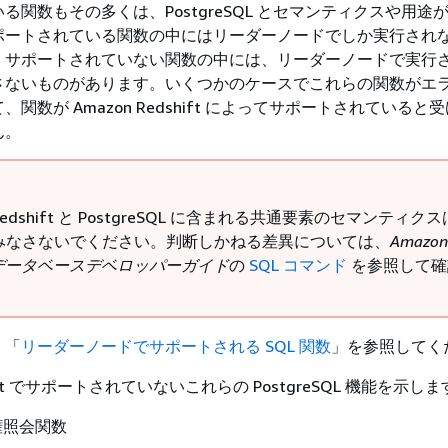
る関数もその多くは、PostgreSQL とセマンティクスや用途
ポートされている関数の中にはリーダーノードでしか実行され
、サポートされていない関数の中には、リーダーノードで実行
さないものがあります。いくつかのケースでこれらの関数がエ
関数が Amazon Redshift によってサポートされていると
ん。
 Redshift と PostgreSQL に含まれる共通要素のセマンティク
みなさないでください。判断しかねる差異については、
Amazon
ift データベースデベロッパーガイド
の
SQL コマンド
を参照して確
。
、「
リーダーノードでサポートされる SQL 関数
」を参照してく
shift でサポートされていないこれらの PostgreSQL 機能を示し
権照会関数