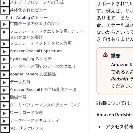
ストアドプロシージャの作成
サポートされてい
具体化されたビュー
す。例えば、サ
あります。また
Data Catalog のビュー
空間データのクエリの実行
合、エラーを返
フェデレーテッドクエリを使用したデー
ないからといって、
タのクエリの実行
きではありませ
フェデレーティッドアクセス許可
Amazon Redshift Spectrum
重要
HyperLogLog スケッチ
Amazon
データベース間でのデータのクエリ
であると
Apache Iceberg の互換性
Redsh
データ共有
ください
Amazon Redshift の半構造化データ
機械学習
詳細については
クエリパフォーマンスのチューニング
ワークロード管理
Amazon Red
データベースセキュリティ
アクセス特
SQL リファレンス