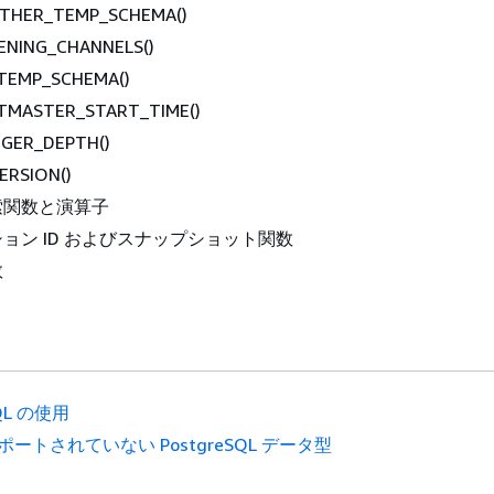
OTHER_TEMP_SCHEMA()
ENING_CHANNELS()
TEMP_SCHEMA()
TMASTER_START_TIME()
GGER_DEPTH()
ERSION()
索関数と演算子
ョン ID およびスナップショット関数
数
QL の使用
ポートされていない PostgreSQL データ型