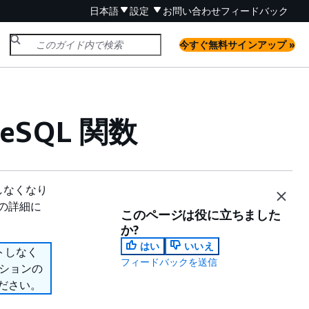
日本語
設定
お問い合わせ
フィードバック
今すぐ無料サインアップ »
eSQL 関数
ートしなくなり
ンの詳細に
このページは役に立ちました
か?
はい
いいえ
ポートしなく
フィードバックを送信
プションの
ださい。