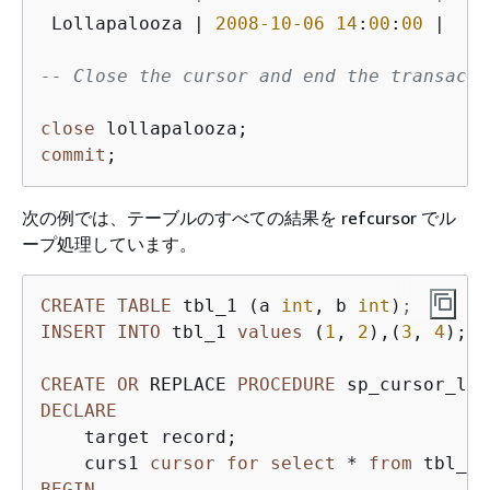
 Lollapalooza 
|
2008
-10
-06
14
:
00
:
00
|
11
-- Close the cursor and end the transacti
close
commit
次の例では、テーブルのすべての結果を refcursor でル
ープ処理しています。
CREATE
TABLE
 tbl_1 (a 
int
, b 
int
INSERT
INTO
 tbl_1 
values
 (
1
, 
2
),(
3
, 
4
);

CREATE
OR
 REPLACE 
PROCEDURE
 sp_cursor_loo
DECLARE
    target record;

    curs1 
cursor
for
select
*
from
BEGIN