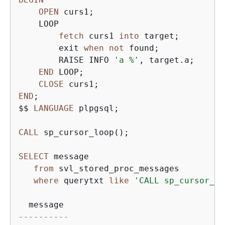
OPEN
 curs1;

    LOOP

fetch
 curs1 
into
 target;

        exit 
when
not
 found;

        RAISE INFO 
'a %'
, target.a;

END
 LOOP;

CLOSE
END
;

$$ 
LANGUAGE
 plpgsql;

CALL
 sp_cursor_loop();

SELECT
 message 

from
 svl_stored_proc_messages 

where
 querytxt 
like
'CALL sp_cursor_lo
----------