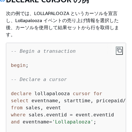
次の例では、LOLLAPALOOZA というカーソルを宣言
し、Lollapalooza イベントの売り上げ情報を選択した
後、カーソルを使用して結果セットから行を取得しま
す。
-- Begin a transaction
begin
;

-- Declare a cursor
declare
 lollapalooza 
cursor
for
select
 eventname, starttime, pricepaid
/
qt
from
where
 sales.eventid 
=
and
 eventname
=
'Lollapalooza'
;
