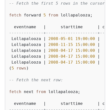
-- Fetch the first 5 rows in the cursor l
fetch
 forward 
5
from
 lollapalooza;

  eventname   
|
      starttime      
|
 cos
--------------+---------------------+----
 Lollapalooza 
|
2008
-05
-01
19
:
00
:
00
|
9
 Lollapalooza 
|
2008
-11
-15
15
:
00
:
00
|
22
 Lollapalooza 
|
2008
-04
-17
15
:
00
:
00
|
23
 Lollapalooza 
|
2008
-04
-17
15
:
00
:
00
|
23
 Lollapalooza 
|
2008
-04
-17
15
:
00
:
00
|
23
(
5
rows
)

-- Fetch the next row:
fetch
 next 
from
 lollapalooza;

  eventname   
|
      starttime      
|
 cos
--------------+---------------------+----