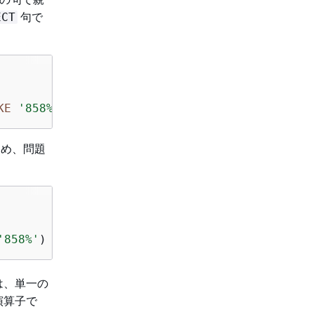
句で
ECT
KE
'858%'
) 
>
1
;
め、問題
'858%'
) 
>
1
;
は、単一の
演算子で