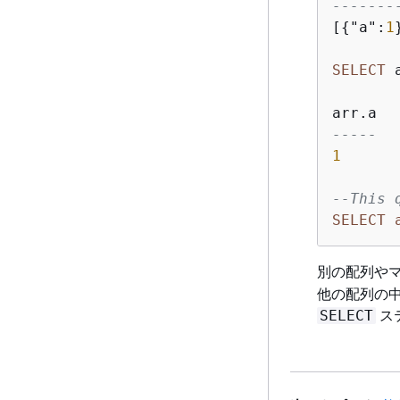
-------
[
{
"a":
1
SELECT
 
-----
1
--This 
SELECT
別の配列や
他の配列の
ス
SELECT