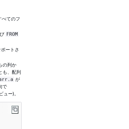
すべてのフ
よび
FROM
はサポートさ
らの列か
とも、配列
が
arr.a
句で
ビュー)。