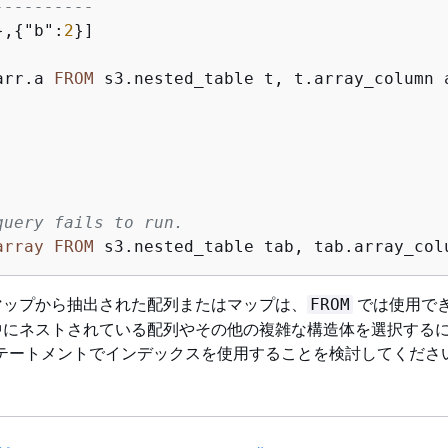
----------
},
{
"b":
2
}]
arr.a 
FROM
 s3.nested_table t, t.array_column a
query fails to run.
array
FROM
 s3.nested_table tab, tab.array_col
マップから抽出された配列またはマップは、
では使用で
FROM
中にネストされている配列やその他の複雑な構造体を選択する
テートメントでインデックスを使用することを検討してくださ