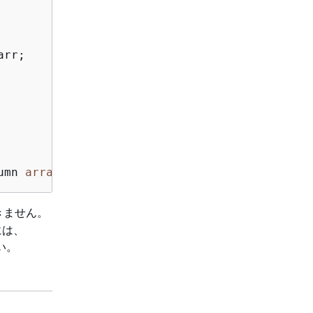
rr;

umn 
array
きません。
には、
い。