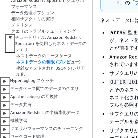
Amazon Redshift Spectrum クエリパ
ド
」の「
フォーマンス
データ処理オプション
相関サブクエリの実行
ネストデータに
メトリクス
クエリのトラブルシューティング
型ま
array
チュートリアル: Amazon Redshift
が、ネスト
Spectrum を使用したネストデータの
とが前提です
クエリ
ネストデータのユースケース
Amazon 
ネストデータの制限 (プレビュー)
されていま
複雑なネストされた JSON のシリア
サブクエリの
ル化
HyperLogLog スケッチ
OUTER JOI
データベース間でのデータのクエリ
とそのネスト
Apache Iceberg の互換性
ネスト化さ
ブルを参照
データ共有
Amazon Redshift の半構造化データ
サブクエリ
機械学習
テーブルを
クエリパフォーマンスのチューニング
サブクエリ
ワークロード管理
ーブルは
FR