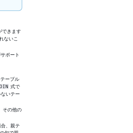
ができます
れないこ
型がサポート
、テーブル
式で
OIN
いないテー
、その他の
場合、親テ
の句で親