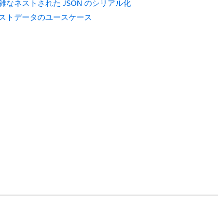
雑なネストされた JSON のシリアル化
ストデータのユースケース