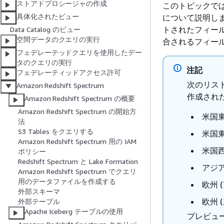
ストアドプロシージャの作成
このトピックでは、
具体化されたビュー
について説明し
トされたフィー
Data Catalog のビュー
空間データのクエリの実行
合されるフィー
フェデレーテッドクエリを使用したデー
タのクエリの実行
注記
フェデレーティッドアクセス許可
次のリス
Amazon Redshift Spectrum
作成され
Amazon Redshift Spectrum の概要
Amazon Redshift Spectrum の開始方
米国東部
法
S3 Tables をクエリする
米国東部
Amazon Redshift Spectrum 用の IAM
米国西部
ポリシー
Redshift Spectrum と Lake Formation
アジアパ
Amazon Redshift Spectrum でクエリ
用のデータファイルを作成する
欧州 (
外部スキーマ
欧州 (
外部テーブル
Apache Iceberg テーブルの使用
プレビュー