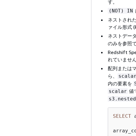
す。
(NOT) IN
ネストされた
ァイル形式 (P
ネストデー
のみを参照
Redshif
れていませ
配列または
ら、
scala
内の要素を
値
scalar
s3.nested
SELECT
 