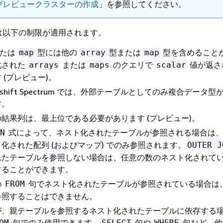
プレビュークラスターの作成
」を参照してください。
は以下の制限が適用されます。
たは
型には他の
型または
型を含めること
map
array
map
化された
または
のクエリで
値が返さ
arrays
maps
scalar
 (プレビュー)。
Redshift Spectrum では、外部テーブルとしてのみ複合データ
す。
結果列は、最上位である必要があります (プレビュー)。
式によって、ネスト化されたテーブルが参照される場合は
N
化された配列 (およびマップ) でのみ参照されます。
OUTER J
れたテーブルを参照しない場合は、任意の数のネスト化されて
することができます。
の
句でネスト化されたテーブルが参照されている場合は
FROM
参照することはできません。
が、親テーブルを参照するネスト化されたテーブルに依存する
句でのみ使用できます。
句や
句など、他
OM
SELECT
WHERE