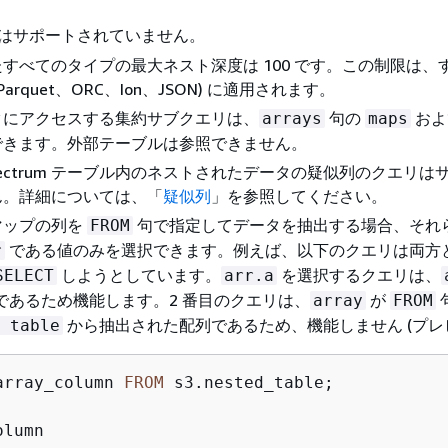
はサポートされていません。
すべてのタイプの最大ネスト深度は 100 です。この制限は、
arquet、ORC、Ion、JSON) に適用されます。
タにアクセスする集約サブクエリは、
句の
お
arrays
maps
できます。外部テーブルは参照できません。
t Spectrum テーブル内のネストされたデータの疑似列のクエリ
ん。詳細については、「
疑似列
」を参照してください。
マップの列を
句で指定してデータを抽出する場合、それ
FROM
である値のみを選択できます。例えば、以下のクエリは両方
r
しようとしています。
を選択するクエリは、
SELECT
arr.a
であるため機能します。2 番目のクエリは、
が
array
FROM
から抽出された配列であるため、機能しません (プレ
 table
array_column 
FROM
 s3.nested_table;
