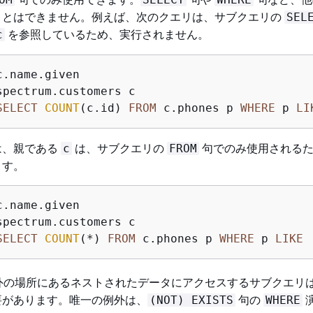
ことはできません。例えば、次のクエリは、サブクエリの
SEL
を参照しているため、実行されません。
c
SELECT
COUNT
(c.id) 
FROM
 c.phones p 
WHERE
 p 
LI
は、親である
は、サブクエリの
句でのみ使用されるた
c
FROM
ます。
SELECT
COUNT
(
*
) 
FROM
 c.phones p 
WHERE
 p 
LIKE
外の場所にあるネストされたデータにアクセスするサブクエリ
要があります。唯一の例外は、
句の
(NOT) EXISTS
WHERE