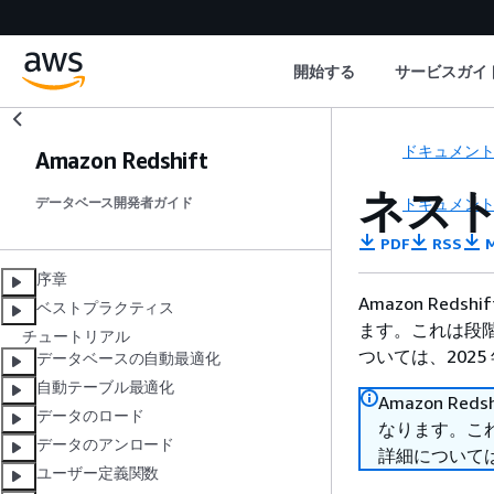
開始する
サービスガイ
ドキュメン
Amazon Redshift
ネスト
ドキュメン
データベース開発者ガイド
PDF
RSS
M
序章
Amazon Reds
ベストプラクティス
ます。これは段階
チュートリアル
ついては、2025 
データベースの自動最適化
自動テーブル最適化
Amazon Red
データのロード
なります。これ
データのアンロード
詳細については、
ユーザー定義関数