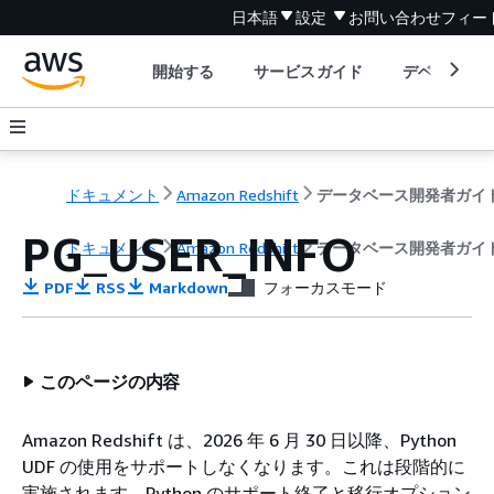
日本語
設定
お問い合わせ
フィー
開始する
サービスガイド
デベロッパ
ドキュメント
Amazon Redshift
データベース開発者ガイ
PG_USER_INFO
ドキュメント
Amazon Redshift
データベース開発者ガイ
PDF
RSS
Markdown
フォーカスモード
このページの内容
Amazon Redshift は、2026 年 6 月 30 日以降、Python
UDF の使用をサポートしなくなります。これは段階的に
実施されます。Python のサポート終了と移行オプション