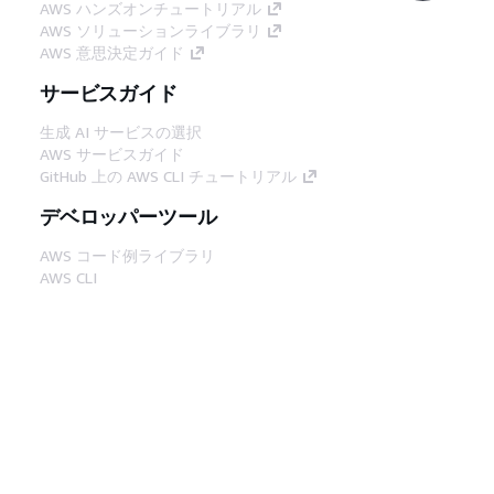
AWS ハンズオンチュートリアル
AWS ソリューションライブラリ
AWS 意思決定ガイド
サービスガイド
生成 AI サービスの選択
AWS サービスガイド
GitHub 上の AWS CLI チュートリアル
デベロッパーツール
AWS コード例ライブラリ
AWS CLI
AWS Builder Center
AWS デベロッパーツールブログ
役立つリンク
AWS ドキュメント MCP サーバーをダウンロー
ド
AWS コンソールにサインイン
AWS re:Post