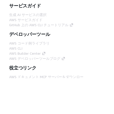
サービスガイド
生成 AI サービスの選択
AWS サービスガイド
GitHub 上の AWS CLI チュートリアル
デベロッパーツール
AWS コード例ライブラリ
AWS CLI
AWS Builder Center
AWS デベロッパーツールブログ
役立つリンク
AWS ドキュメント MCP サーバーをダウンロー
ド
AWS コンソールにサインイン
AWS re:Post
プライバシー
サイト規約
Cookie の設定
© 2026, Amazon Web Services, Inc. or its