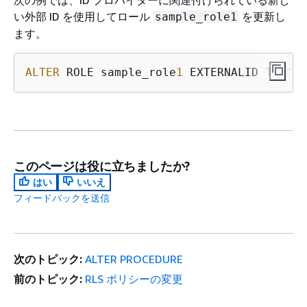
い外部 ID を使用してロール
を更新し
sample_role1
ます。
ALTER
 ROLE sample_role
1
 EXTERNALID TO 
"XY
このページは役に立ちましたか?
はい
いいえ
フィードバックを送信
次のトピック:
ALTER PROCEDURE
前のトピック:
RLS ポリシーの変更