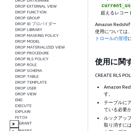
DROP DATASHARE
current_us
DROP EXTERNAL VIEW
DROP FUNCTION
超えるレコー
DROP GROUP
DROP ID プロバイダー
Amazon Red
DROP LIBRARY
使用については
DROP MASKING POLICY
トロールの管理
DROP MODEL
DROP MATERIALIZED VIEW
DROP PROCEDURE
DROP RLS POLICY
使用に関
DROP ROLE
DROP SCHEMA
CREATE RL
DROP TABLE
DROP TEMPLATE
Amazon 
DROP USER
す。
DROP VIEW
END
テーブルに
EXECUTE
ている必要
EXPLAIN
FETCH
ルックアップ
GRANT
取り消すには
INSERT