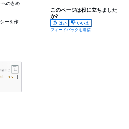
トへのきめ
このページは役に立ちました
か?
リシーを作
はい
いいえ
フィードバックを送信
alias
 ] ]