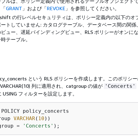
ーブルは、ポリシー定義内で使用されるテーブルオブジェクト
、「
GRANT
」および「
REVOKE
」を参照してください。
 Redshift の行レベルセキュリティは、ポリシー定義内の以下の
ートしていません: カタログテーブル、データベース間の関係
ビュー、遅延バインディングビュー、RLS ポリシーがオンに
一時テーブル。
cy_concerts という RLS ポリシーを作成します。このポリシ
う VARCHAR(10) 列に適用され、catgroup の値が
'Concerts'
 USING フィルターを設定します。
roup 
VARCHAR
(
10
group 
=
'Concerts'
);