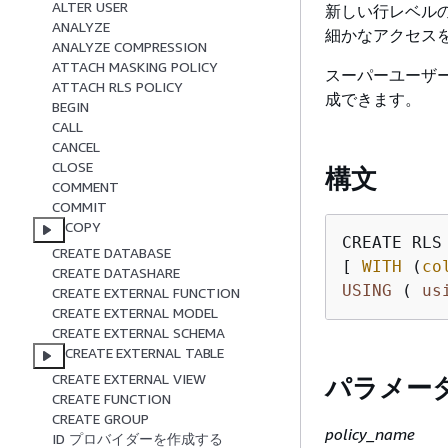
ALTER USER
新しい行レベル
ANALYZE
細かなアクセス
ANALYZE COMPRESSION
ATTACH MASKING POLICY
スーパーユーザーと
ATTACH RLS POLICY
成できます。
BEGIN
CALL
CANCEL
CLOSE
構文
COMMENT
COMMIT
COPY
CREATE RLS
CREATE DATABASE
[ 
WITH
 (
co
CREATE DATASHARE
USING
 ( 
us
CREATE EXTERNAL FUNCTION
CREATE EXTERNAL MODEL
CREATE EXTERNAL SCHEMA
CREATE EXTERNAL TABLE
CREATE EXTERNAL VIEW
パラメー
CREATE FUNCTION
CREATE GROUP
policy_name
ID プロバイダーを作成する