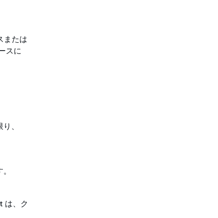
スまたは
ベースに
限り、
す。
t は、ク