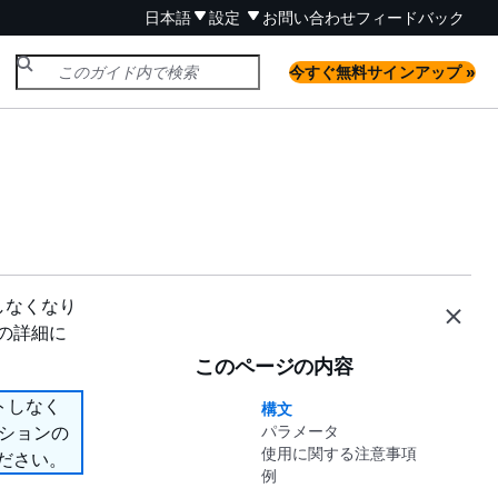
日本語
設定
お問い合わせ
フィードバック
今すぐ無料サインアップ »
ートしなくなり
ンの詳細に
このページの内容
ポートしなく
構文
プションの
パラメータ
使用に関する注意事項
ださい。
例