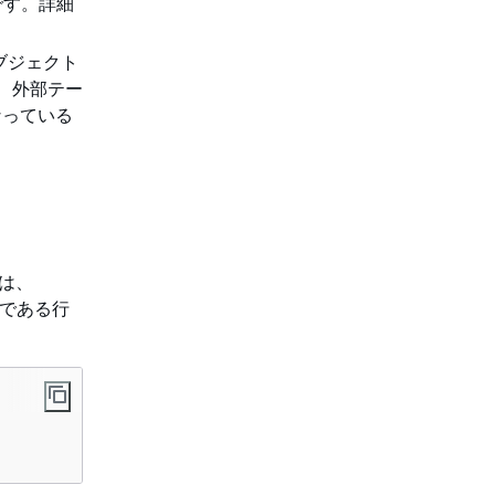
です。詳細
オブジェクト
、外部テー
なっている
ーは、
である行