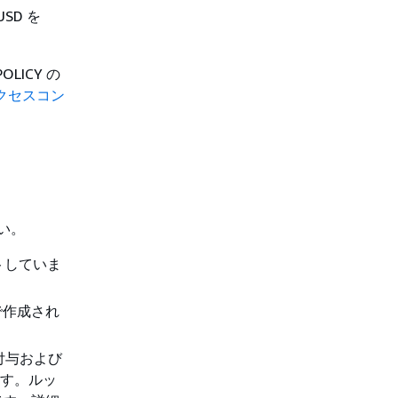
USD を
OLICY の
アクセスコン
さい。
ートしていま
で作成され
に付与および
ます。ルッ