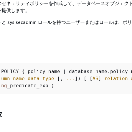
のセキュリティポリシーを作成して、データベースオブジェク
を提供します。
 sys:secadmin ロールを持つユーザーまたはロールは、ポ
 POLICY 
{
lumn_name
data_type
 [, 
...
]) [ [
AS
] 
relation_
ing
タ