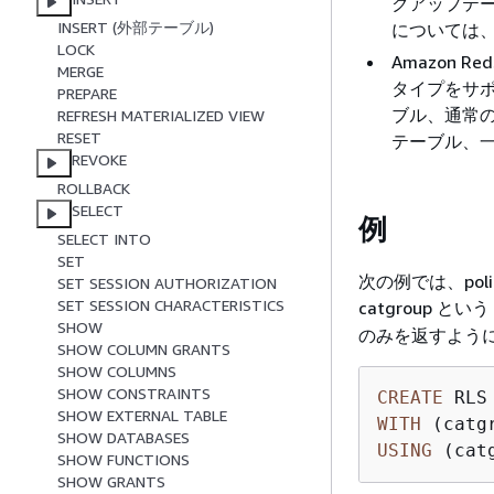
クアップテ
INSERT (外部テーブル)
については
LOCK
Amazon
MERGE
タイプをサポ
PREPARE
ブル、通常の
REFRESH MATERIALIZED VIEW
RESET
テーブル、
REVOKE
ROLLBACK
SELECT
例
SELECT INTO
SET
次の例では、poli
SET SESSION AUTHORIZATION
SET SESSION CHARACTERISTICS
catgroup とい
SHOW
のみを返すように
SHOW COLUMN GRANTS
SHOW COLUMNS
SHOW CONSTRAINTS
CREATE
SHOW EXTERNAL TABLE
WITH
 (catg
SHOW DATABASES
USING
 (cat
SHOW FUNCTIONS
SHOW GRANTS