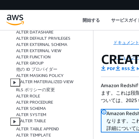
SQL の使用
SQL コマンド
ABORT
開始する
サービスガイ
ALTER DATABASE
ALTER DATASHARE
ALTER DEFAULT PRIVILEGES
ドキュメン
ALTER EXTERNAL SCHEMA
ALTER EXTERNAL VIEW
CREAT
ALTER FUNCTION
ドキュメン
ALTER GROUP
PDF
RSS
M
他の ID プロバイダー
ALTER MASKING POLICY
ALTER MATERIALIZED VIEW
Amazon Reds
RLS ポリシーの変更
ます。これは段階
ALTER ROLE
ついては、2025 
ALTER PROCEDURE
ALTER SCHEMA
Amazon Red
ALTER SYSTEM
なります。これ
ALTER TABLE
詳細については、
ALTER TABLE APPEND
ALTER TEMPLATE