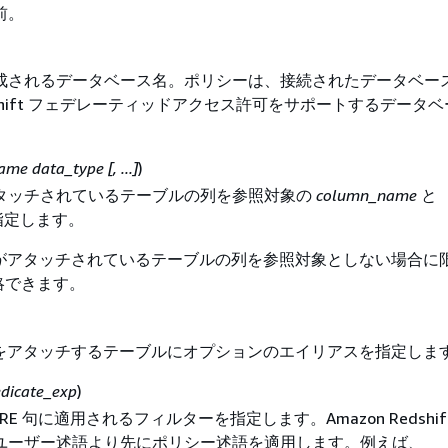
前。
成されるデータベース名。ポリシーは、接続されたデータベー
Redshift フェデレーティッドアクセス許可をサポートするデータ
。
e data_type [, ...]
)
タッチされているテーブルの列を参照対象の
column_name
と
指定します。
シーがアタッチされているテーブルの列を参照対象としない場合に
省略できます。
シーをアタッチするテーブルにオプションのエイリアスを指定しま
edicate_exp
)
RE 句に適用されるフィルターを指定します。Amazon Redshif
ユーザー述語より先にポリシー述語を適用します。例えば、