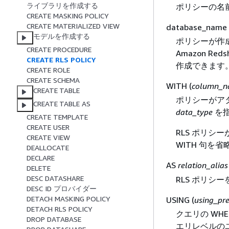
ライブラリを作成する
ポリシーの名
CREATE MASKING POLICY
CREATE MATERIALIZED VIEW
database_name
モデルを作成する
ポリシーが作
CREATE PROCEDURE
Amazon 
CREATE RLS POLICY
作成できます
CREATE ROLE
CREATE SCHEMA
WITH (
column_nam
CREATE TABLE
ポリシーがア
CREATE TABLE AS
data_type
を
CREATE TEMPLATE
CREATE USER
RLS ポリ
CREATE VIEW
WITH 句を
DEALLOCATE
DECLARE
AS
relation_alias
DELETE
DESC DATASHARE
RLS ポリ
DESC ID プロバイダー
DETACH MASKING POLICY
USING (
using_pr
DETACH RLS POLICY
クエリの WHE
DROP DATABASE
エリレベルの