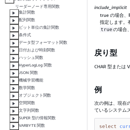
リーダーノード専用関数
include_implicit
集計関数
true の
配列関数
指定します。
ビット単位の集計関数
の場合
true
条件式
データ型フォーマット関数
日付および時刻関数
戻り型
ハッシュ関数
HyperLogLog 関数
CHAR 型または
JSON 関数
機械学習機能
例
数学関数
オブジェクト関数
次の例は、現在
空間関数
ているシステム
文字列関数
SUPER 型の情報関数
VARBYTE 関数
select
cur