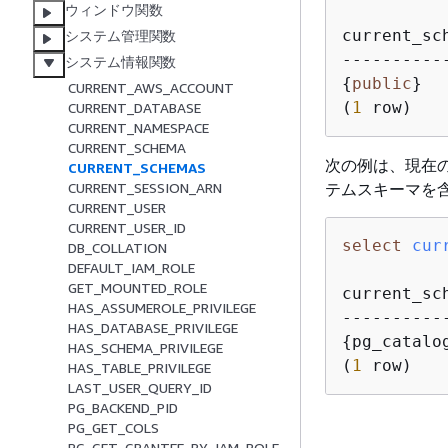
ウィンドウ関数
current_sch
システム管理関数
システム情報関数
{
public
}

CURRENT_AWS_ACCOUNT
(
1
 row)
CURRENT_DATABASE
CURRENT_NAMESPACE
CURRENT_SCHEMA
次の例は、現在
CURRENT_SCHEMAS
テムスキーマを
CURRENT_SESSION_ARN
CURRENT_USER
CURRENT_USER_ID
select
cur
DB_COLLATION
DEFAULT_IAM_ROLE
GET_MOUNTED_ROLE
current_sch
HAS_ASSUMEROLE_PRIVILEGE
HAS_DATABASE_PRIVILEGE
{
pg_catalo
HAS_SCHEMA_PRIVILEGE
(
1
 row)
HAS_TABLE_PRIVILEGE
LAST_USER_QUERY_ID
PG_BACKEND_PID
PG_GET_COLS
PG_GET_GRANTEE_BY_IAM_ROLE