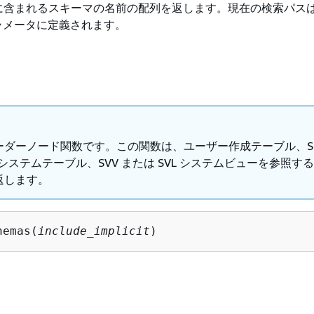
に含まれるスキーマの名前の配列を返します。現在の検索パス
h パラメータに定義されます。
ーダーノード関数です。この関数は、ユーザー作成テーブル、ST
V システムテーブル、SVV または SVL システムビューを参照す
返します。
hemas(
include_implicit
)