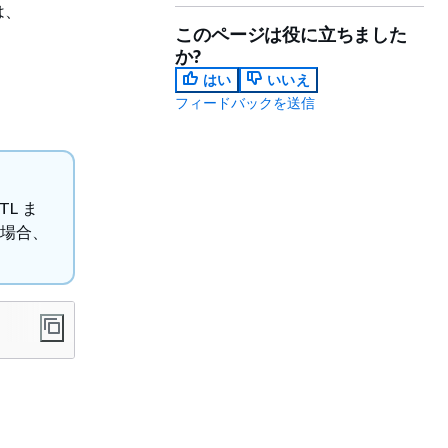
は、
このページは役に立ちました
か?
はい
いいえ
フィードバックを送信
L ま
る場合、