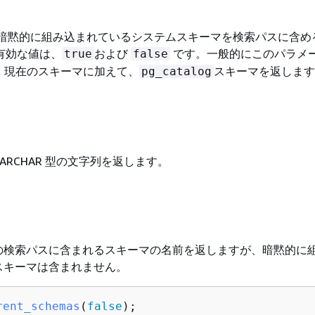
場合、暗黙的に組み込まれているシステムスキーマを検索パスに含め
有効な値は、
および
です。一般的にこのパラメ
true
false
、現在のスキーマに加えて、
スキーマを返します
pg_catalog
 VARCHAR 型の文字列を返します。
の検索パスに含まれるスキーマの名前を返しますが、暗黙的に
スキーマは含まれません。
rent_schemas
(
false
)
;
