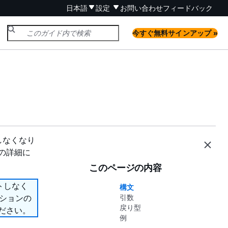
日本語
設定
お問い合わせ
フィードバック
今すぐ無料サインアップ »
ートしなくなり
ンの詳細に
このページの内容
ポートしなく
構文
プションの
引数
戻り型
ださい。
例