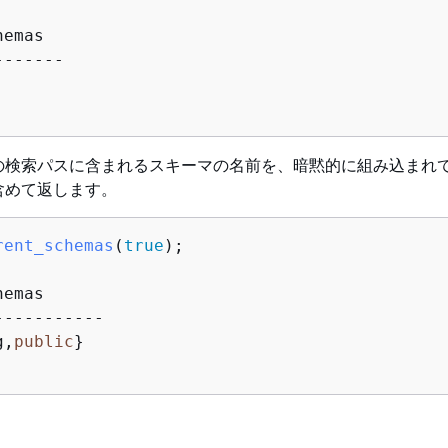
emas

の検索パスに含まれるスキーマの名前を、暗黙的に組み込まれ
含めて返します。
rent_schemas
(
true
)
;

emas

g,
public
}
