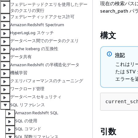
現在の検索パス
フェデレーテッドクエリを使用したデー
search_pat
タのクエリの実行
フェデレーティッドアクセス許可
Amazon Redshift Spectrum
HyperLogLog スケッチ
構文
データベース間でのデータのクエリ
Apache Iceberg の互換性
注記
データ共有
これはリ
Amazon Redshift の半構造化データ
たは ST
機械学習
エラーを
クエリパフォーマンスのチューニング
ワークロード管理
データベースセキュリティ
current_sc
SQL リファレンス
Amazon Redshift SQL
SQL の使用
SQL コマンド
引数
SQL 関数リファレンス