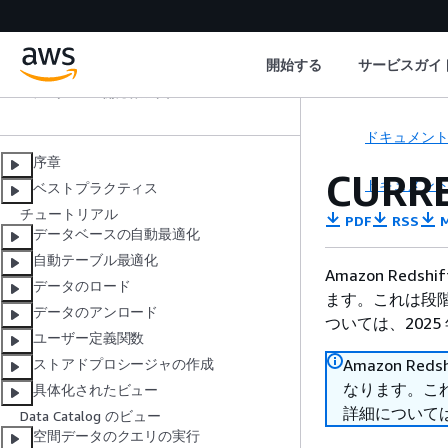
Amazon Redshift
開始する
サービスガイ
データベース開発者ガイド
ドキュメン
序章
CURR
ドキュメン
ベストプラクティス
チュートリアル
PDF
RSS
M
データベースの自動最適化
自動テーブル最適化
Amazon Reds
データのロード
ます。これは段階
データのアンロード
ついては、2025 
ユーザー定義関数
Amazon Red
ストアドプロシージャの作成
なります。これ
具体化されたビュー
詳細については、
Data Catalog のビュー
空間データのクエリの実行