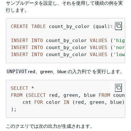
サンプルデータを設定し、それを使用して後続の例を実
行します。
CREATE
TABLE
 count_by_color (quality 
varc
INSERT
INTO
 count_by_color 
VALUES
 (
'high'
INSERT
INTO
 count_by_color 
VALUES
 (
'norma
INSERT
INTO
 count_by_color 
VALUES
 (
'low'
,
red、green、blue の入力列で を実行します。
UNPIVOT
SELECT
*
FROM
 (
SELECT
 red, green, blue 
FROM
 count_
    cnt 
FOR
 color 
IN
 (red, green, blue)

);
このクエリでは次の出力が生成されます。