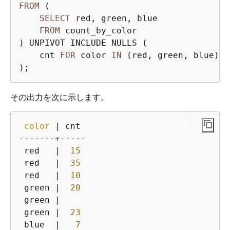
FROM
 (

SELECT
 red, green, blue

FROM
 count_by_color

) UNPIVOT INCLUDE NULLS (

    cnt 
FOR
 color 
IN
 (red, green, blue)

);
その出力を次に示します。
color
 | cnt

-------+-----

 red   |  
15
 red   |  
35
 red   |  
10
 green |  
20
 green |

 green |  
23
 blue  |   
7