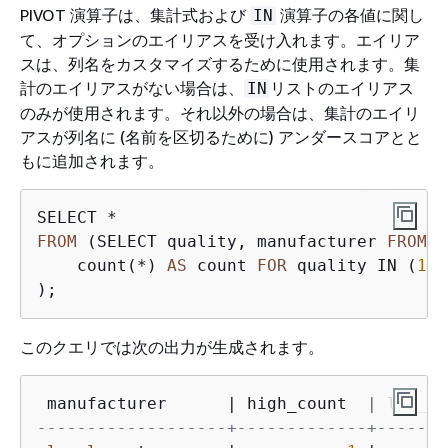
PIVOT 演算子は、集計式および
演算子の各値に関し
IN
て、オプションのエイリアスを受け入れます。エイリア
スは、列名をカスタマイズするために使用されます。集
計のエイリアスがない場合は、
リストのエイリアス
IN
のみが使用されます。それ以外の場合は、集計のエイリ
アスが列名に (名前を区切るために) アンダースコアとと
もに追加されます。
FROM
 (SELECT quality, manufacturer 
FROM
 p
    count(*) 
AS
 count 
FOR
 quality IN (
1
A
);
このクエリでは次の出力が生成されます。
 manufacturer      
|
 high_count  
|
 low_co
-------------------+-------------+-------