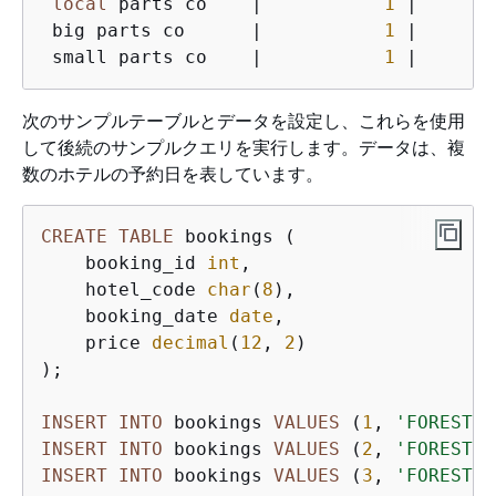
local
 parts co    
|
1
|
 big parts co      
|
1
|
 small parts co    
|
1
|
次のサンプルテーブルとデータを設定し、これらを使用
して後続のサンプルクエリを実行します。データは、複
数のホテルの予約日を表しています。
CREATE
TABLE
 bookings (

    booking_id 
int
,

    hotel_code 
char
(
8
),

    booking_date 
date
,

    price 
decimal
(
12
, 
2
)

);

INSERT
INTO
 bookings 
VALUES
 (
1
, 
'FOREST_L
INSERT
INTO
 bookings 
VALUES
 (
2
, 
'FOREST_L
INSERT
INTO
 bookings 
VALUES
 (
3
, 
'FOREST_L