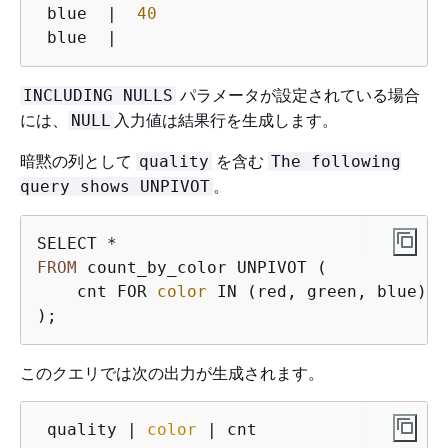
 blue  |  
40
 blue  |  
パラメータが設定されている場合
INCLUDING NULLS
には、
入力値は結果行を生成します。
NULL
暗黙の列として
を含む
quality
The following
。
query shows UNPIVOT
FROM
 count_by_color UNPIVOT (

    cnt FOR 
color
 IN (red, green, blue)

);
このクエリでは次の出力が生成されます。
 quality | 
color
 | cnt
