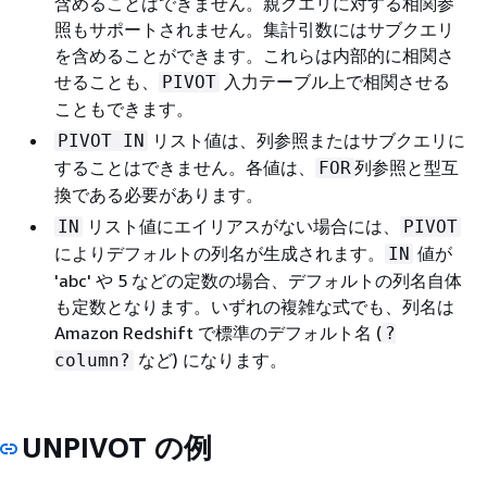
含めることはできません。親クエリに対する相関参
照もサポートされません。集計引数にはサブクエリ
を含めることができます。これらは内部的に相関さ
せることも、
入力テーブル上で相関させる
PIVOT
こともできます。
リスト値は、列参照またはサブクエリに
PIVOT IN
することはできません。各値は、
列参照と型互
FOR
換である必要があります。
リスト値にエイリアスがない場合には、
IN
PIVOT
によりデフォルトの列名が生成されます。
値が
IN
'abc' や 5 などの定数の場合、デフォルトの列名自体
も定数となります。いずれの複雑な式でも、列名は
Amazon Redshift で標準のデフォルト名 (
?
など) になります。
column?
UNPIVOT の例