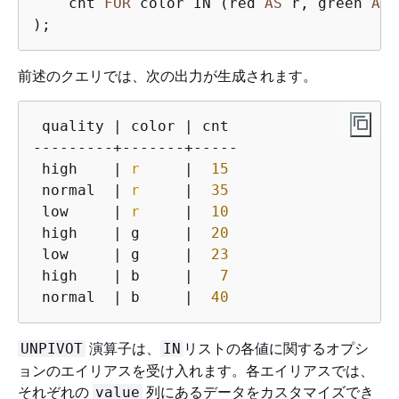
    cnt 
FOR
 color IN (red 
AS
 r, green 
AS
 
);
前述のクエリでは、次の出力が生成されます。
 quality | color | cnt

---------+-------+-----

 high    | 
r
     |  
15
 normal  | 
r
     |  
35
 low     | 
r
     |  
10
 high    | g     |  
20
 low     | g     |  
23
 high    | b     |   
7
 normal  | b     |  
40
演算子は、
リストの各値に関するオプシ
UNPIVOT
IN
ョンのエイリアスを受け入れます。各エイリアスでは、
それぞれの
列にあるデータをカスタマイズでき
value