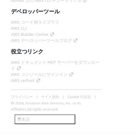
GitHub 上の AWS CLI チュートリアル
デベロッパーツール
AWS コード例ライブラリ
AWS CLI
AWS Builder Center
AWS デベロッパーツールブログ
役立つリンク
AWS ドキュメント MCP サーバーをダウンロー
ド
AWS コンソールにサインイン
AWS re:Post
プライバシー
サイト規約
Cookie の設定
© 2026, Amazon Web Services, Inc. or its
affiliates.All rights reserved.
日本語