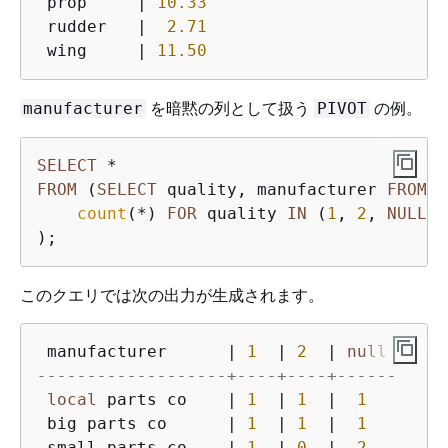
 prop     | 
10.33
 rudder   |  
2.71
 wing     | 
11.50
を暗黙の列として扱う
の例。
manufacturer
PIVOT
SELECT
*
FROM
 (
SELECT
 quality, manufacturer 
FROM
 p
count
(
*
) 
FOR
 quality 
IN
 (
1
, 
2
, 
NULL
)

);
このクエリでは次の出力が生成されます。
 manufacturer      
|
1
|
2
|
null
-------------------+----+----+------
local
 parts co    
|
1
|
1
|
1
 big parts co      
|
1
|
1
|
1
 small parts co    
|
1
|
0
|
2