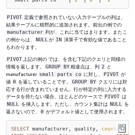
定義で参照されていない入力テーブルの列は、
PIVOT
結果テーブルに暗黙的に追加されます。前出の例での
列が、これに当てはまります。またこ
manufacturer
の例からは、
が
演算子で有効な値であること
NULL
IN
もわかります。
上記の例の では、を含む下記のクエリと同様の
PIVOT
情報を返します。
相違点は、列
と
GROUP BY
2
manufacturer
に対し、
が
small parts co
PIVOT
値
を返していることです。
クエリには対
0
GROUP BY
応する行が含まれていません。行が特定の列に入力する
データを持たない場合、ほとんどのケースで
は
PIVOT
を挿入します。ただし、カウント集計は
を
NULL
NULL
返さないので、
がデフォルト値として使用されます。
0
SELECT
 manufacturer, quality, 
count
(
*