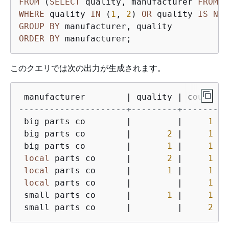
FROM
 (
SELECT
 quality, manufacturer 
FROM
WHERE
 quality 
IN
 (
1
, 
2
) 
OR
 quality 
IS
NUL
GROUP
BY
ORDER
BY
 manufacturer;
このクエリでは次の出力が生成されます。
 manufacturer        
|
 quality 
|
---------------------+---------+-------
 big parts co        
|
|
1
 big parts co        
|
2
|
1
 big parts co        
|
1
|
1
local
 parts co      
|
2
|
1
local
 parts co      
|
1
|
1
local
 parts co      
|
|
1
 small parts co      
|
1
|
1
 small parts co      
|
|
2