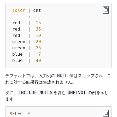
color
 | cnt

-------+-----

 red   |  
15
 red   |  
35
 red   |  
10
 green |  
20
 green |  
23
 blue  |   
7
 blue  |  
40
デフォルトでは、入力列の
値はスキップされ、こ
NULL
れに対する結果行は生成されません。
次に、
を含む
の例を示し
INCLUDE NULLS
UNPIVOT
ます。
SELECT
*