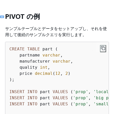
PIVOT の例
サンプルテーブルとデータをセットアップし、それを使
用して後続のサンプルクエリを実行します。
CREATE
TABLE
 part (

    partname 
varchar
,

    manufacturer 
varchar
,

    quality 
int
,

    price 
decimal
(
12
, 
2
)

);

INSERT
INTO
 part 
VALUES
 (
'prop'
, 
'local p
INSERT
INTO
 part 
VALUES
 (
'prop'
, 
'big par
INSERT
INTO
 part 
VALUES
 (
'prop'
, 
'small p