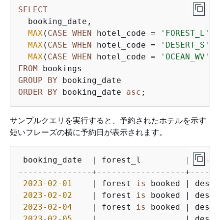
SELECT
  booking_date,

MAX
(
CASE
WHEN
 hotel_code 
=
'FOREST_L'
T
MAX
(
CASE
WHEN
 hotel_code 
=
'DESERT_S'
T
MAX
(
CASE
WHEN
 hotel_code 
=
'OCEAN_WV'
T
FROM
GROUP
BY
ORDER
BY
 booking_date 
asc
;
サンプルクエリを実行すると、予約されたホテルを示す
短いフレーズの横に予約日が表示されます。
 booking_date  | forest_l         | deser
---------------+------------------+------
2023
-02
-01
    | forest 
is
 booked | deser
2023
-02
-02
    | forest 
is
 booked | deser
2023
-02
-04
    | forest 
is
 booked | deser
2023
-02
-05
    |                  | deser