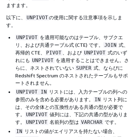
ますます。
以下に、
の使用に関する注意事項を示しま
UNPIVOT
す。
を適用可能なのはテーブル、サブクエ
UNPIVOT
リ、および共通テーブル式 (CTE) です。
式、
JOIN
再帰的 CTE、
、および
式のいず
PIVOT
UNPIVOT
れにも
を適用することはできません。さ
UNPIVOT
らに、ネストされていない
式、ならびに
SUPER
Redshift Spectrum のネストされたテーブルもサポ
ートされません。
リストには、入力テーブルの列への
UNPIVOT IN
参照のみを含める必要があります。
リスト列に
IN
は、その全体との互換性がある共通の型が必要で
す。
値列には、下記の共通の型がありま
UNPIVOT
す。
名前列の型は
です。
UNPIVOT
VARCHAR
リストの値がエイリアスを持たない場合、
IN