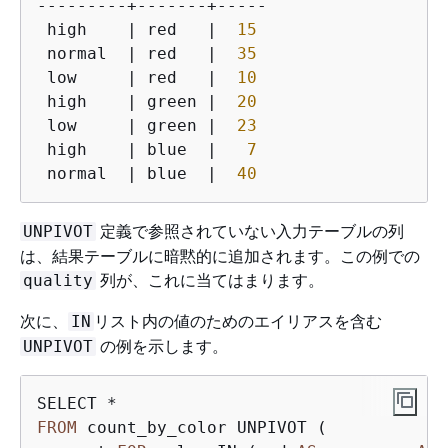
---------+-------+-----

 high    | red   |  
15
 normal  | red   |  
35
 low     | red   |  
10
 high    | green |  
20
 low     | green |  
23
 high    | blue  |   
7
 normal  | blue  |  
40
定義で参照されていない入力テーブルの列
UNPIVOT
は、結果テーブルに暗黙的に追加されます。この例での
列が、これに当てはまります。
quality
次に、
リスト内の値のためのエイリアスを含む
IN
の例を示します。
UNPIVOT
FROM
 count_by_color UNPIVOT (
