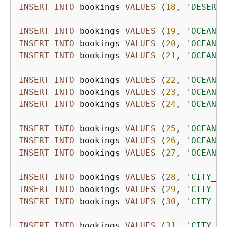
INSERT
INTO
 bookings 
VALUES
 (
18
, 
'DESERT_
INSERT
INTO
 bookings 
VALUES
 (
19
, 
'OCEAN_W
INSERT
INTO
 bookings 
VALUES
 (
20
, 
'OCEAN_W
INSERT
INTO
 bookings 
VALUES
 (
21
, 
'OCEAN_W
INSERT
INTO
 bookings 
VALUES
 (
22
, 
'OCEAN_W
INSERT
INTO
 bookings 
VALUES
 (
23
, 
'OCEAN_W
INSERT
INTO
 bookings 
VALUES
 (
24
, 
'OCEAN_W
INSERT
INTO
 bookings 
VALUES
 (
25
, 
'OCEAN_W
INSERT
INTO
 bookings 
VALUES
 (
26
, 
'OCEAN_W
INSERT
INTO
 bookings 
VALUES
 (
27
, 
'OCEAN_W
INSERT
INTO
 bookings 
VALUES
 (
28
, 
'CITY_BL
INSERT
INTO
 bookings 
VALUES
 (
29
, 
'CITY_BL
INSERT
INTO
 bookings 
VALUES
 (
30
, 
'CITY_BL
INSERT
INTO
 bookings 
VALUES
 (
31
, 
'CITY_BL