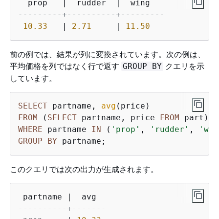
---------+----------+---------
10.33
   | 
2.71
     | 
11.50
前の例では、結果が列に変換されています。次の例は、
平均価格を列ではなく行で返す
クエリを示
GROUP BY
しています。
SELECT
 partname, 
avg
FROM
 (
SELECT
 partname, price 
FROM
WHERE
 partname 
IN
 (
'prop'
, 
'rudder'
, 
'win
GROUP
BY
 partname;
このクエリでは次の出力が生成されます。
----------+-------