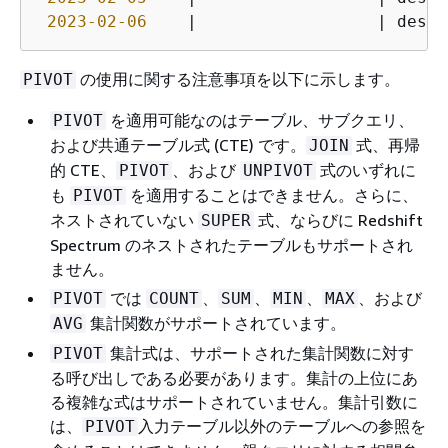
2023
-02
-06
    |                  | deser
の使用に関する注意事項を以下に示します。
PIVOT
を適用可能なのはテーブル、サブクエリ、
PIVOT
および共通テーブル式 (CTE) です。
式、再帰
JOIN
的 CTE、
、および
式のいずれに
PIVOT
UNPIVOT
も
を適用することはできません。さらに、
PIVOT
ネストされていない
式、ならびに Redshift
SUPER
Spectrum のネストされたテーブルもサポートされ
ません。
では
、
、
、
、および
PIVOT
COUNT
SUM
MIN
MAX
集計関数がサポートされています。
AVG
集計式は、サポートされた集計関数に対す
PIVOT
る呼び出しである必要があります。集計の上位にあ
る複雑な式はサポートされていません。集計引数に
は、
入力テーブル以外のテーブルへの参照を
PIVOT