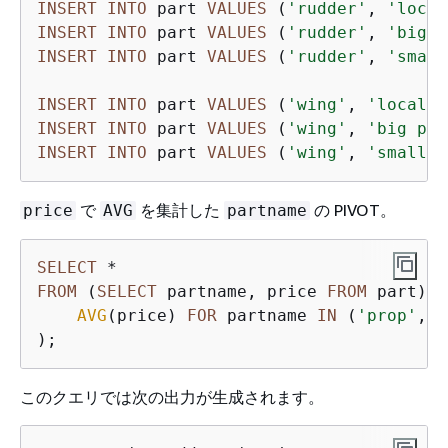
INSERT
INTO
 part 
VALUES
 (
'rudder'
, 
'local
INSERT
INTO
 part 
VALUES
 (
'rudder'
, 
'big p
INSERT
INTO
 part 
VALUES
 (
'rudder'
, 
'small
INSERT
INTO
 part 
VALUES
 (
'wing'
, 
'local p
INSERT
INTO
 part 
VALUES
 (
'wing'
, 
'big par
INSERT
INTO
 part 
VALUES
 (
'wing'
, 
'small p
で
を集計した
の PIVOT。
price
AVG
partname
SELECT
*
FROM
 (
SELECT
 partname, price 
FROM
 part) P
AVG
(price) 
FOR
 partname 
IN
 (
'prop'
, 
'
);
このクエリでは次の出力が生成されます。