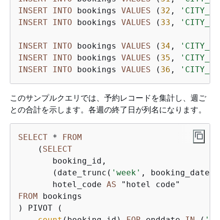
INSERT
INTO
 bookings 
VALUES
 (
32
, 
'CITY_BL
INSERT
INTO
 bookings 
VALUES
 (
33
, 
'CITY_BL
INSERT
INTO
 bookings 
VALUES
 (
34
, 
'CITY_BL
INSERT
INTO
 bookings 
VALUES
 (
35
, 
'CITY_BL
INSERT
INTO
 bookings 
VALUES
 (
36
, 
'CITY_BL
このサンプルクエリでは、予約レコードを集計し、週ご
との合計を示します。各週の終了日が列名になります。
SELECT
*
FROM
    (
SELECT
       booking_id,

       (date_trunc(
'week'
, booking_date::
       hotel_code 
AS
FROM
 bookings

) PIVOT (

count
(booking_id) 
FOR
 enddate 
IN
 (
'20