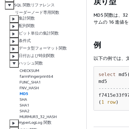
戻り型
SQL 関数リファレンス
リーダーノード専用関数
MD5 関数は、3
集計関数
サムの 16 進
配列関数
ビット単位の集計関数
条件式
例
データ型フォーマット関数
日付および時刻関数
以下の例では、文字列
ハッシュ関数
CHECKSUM
select
 md5
farmFingerprint64
FUNC_SHA1
FNV_HASH
----------
MD5
f7415e33f9
SHA
(
1
row
SHA1
SHA2
MURMUR3_32_HASH
HyperLogLog 関数