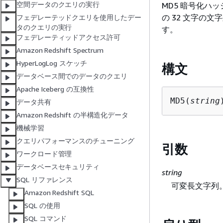
空間データのクエリの実行
MD5 暗号化ハ
の 32 文字の文
フェデレーテッドクエリを使用したデー
タのクエリの実行
す。
フェデレーティッドアクセス許可
Amazon Redshift Spectrum
HyperLogLog スケッチ
構文
データベース間でのデータのクエリ
Apache Iceberg の互換性
MD5(
string
データ共有
Amazon Redshift の半構造化データ
機械学習
クエリパフォーマンスのチューニング
引数
ワークロード管理
データベースセキュリティ
string
SQL リファレンス
可変長文字列
Amazon Redshift SQL
SQL の使用
SQL コマンド