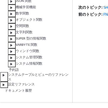
JSON 関数
次のトピック:
S
機械学習機能
数学関数
前のトピック:
F
オブジェクト関数
空間関数
文字列関数
SUPER 型の情報関数
VARBYTE 関数
ウィンドウ関数
システム管理関数
システム情報関数
予約語
システムテーブルとビューのリファレン
ス
設定リファレンス
ドキュメント履歴