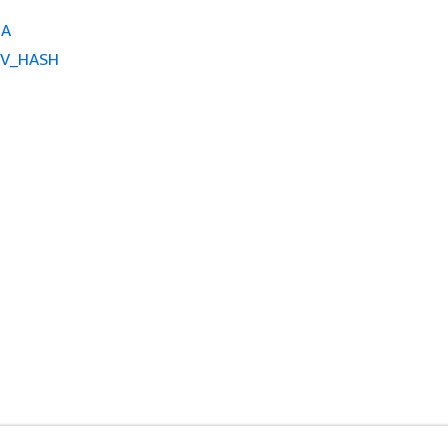
HA
NV_HASH