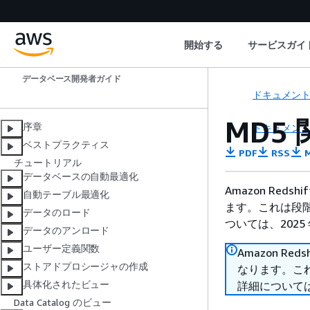
開始する
サービスガイ
Amazon Redshift
データベース開発者ガイド
ドキュメン
MD5
序章
ドキュメン
ベストプラクティス
PDF
RSS
M
チュートリアル
データベースの自動最適化
Amazon Reds
自動テーブル最適化
ます。これは段階
データのロード
ついては、2025 
データのアンロード
ユーザー定義関数
Amazon Red
ストアドプロシージャの作成
なります。これ
具体化されたビュー
詳細については、
Data Catalog のビュー