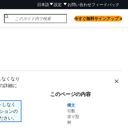
日本語
設定
お問い合わせ
フィードバック
今すぐ無料サインアップ »
ートしなくなり
ンの詳細に
このページの内容
ポートしなく
構文
プションの
引数
戻り型
ださい。
例