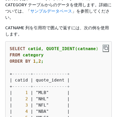
CATEGORY テーブルからのデータを使用します。詳細に
ついては、「
サンプルデータベース
」を参照してくださ
い。
CATNAME 列を引用符で囲んで返すには、次の例を使用
します。
SELECT
FROM
ORDER
BY
1
,
2
;
+
-------+-------------+
|
 catid 
|
 quote_ident 
|
+
-------+-------------+
|
1
|
 "MLB"       
|
|
2
|
 "NHL"       
|
|
3
|
 "NFL"       
|
|
4
|
 "NBA"       
|