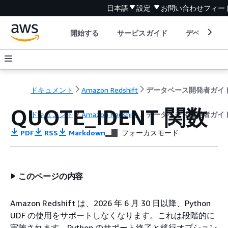
日本語
設定
お問い合わせ
フィー
開始する
サービスガイド
デベロッパ
ドキュメント
Amazon Redshift
データベース開発者ガイ
QUOTE_IDENT 関数
ドキュメント
Amazon Redshift
データベース開発者ガイ
PDF
RSS
Markdown
フォーカスモード
このページの内容
Amazon Redshift は、2026 年 6 月 30 日以降、Python
UDF の使用をサポートしなくなります。これは段階的に
実施されます。Python のサポート終了と移行オプション