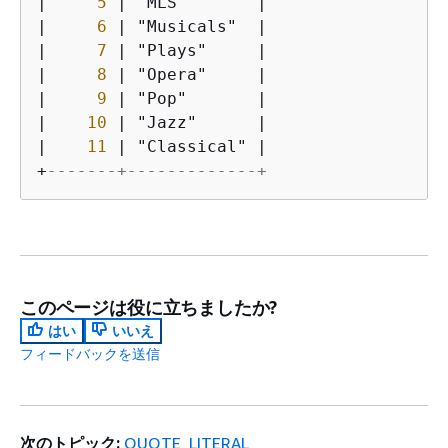
|
5
|
 "MLS"       
|
|
6
|
 "Musicals"  
|
|
7
|
 "Plays"     
|
|
8
|
 "Opera"     
|
|
9
|
 "Pop"       
|
|
10
|
 "Jazz"      
|
|
11
|
 "Classical" 
|
+
-------+-------------+
このページは役に立ちましたか?
はい
いいえ
フィードバックを送信
次のトピック:
QUOTE_LITERAL