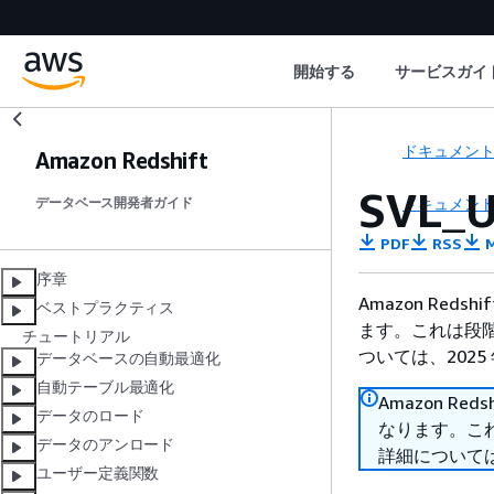
開始する
サービスガイ
ドキュメン
Amazon Redshift
SVL_
ドキュメン
データベース開発者ガイド
PDF
RSS
M
序章
Amazon Reds
ベストプラクティス
ます。これは段階
チュートリアル
ついては、2025 
データベースの自動最適化
自動テーブル最適化
Amazon Red
データのロード
なります。これ
データのアンロード
詳細については、
ユーザー定義関数