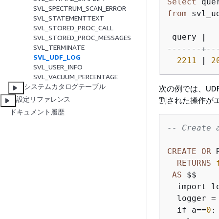
Select
 que
SVL_SPECTRUM_SCAN_ERROR
from
 svl_ud
SVL_STATEMENTTEXT
SVL_STORED_PROC_CALL
 query 
|
  
SVL_STORED_PROC_MESSAGES
SVL_TERMINATE
-------+--
SVL_UDF_LOG
2211
|
2
SVL_USER_INFO
SVL_VACUUM_PERCENTAGE
システムカタログテーブル
次の例では、UD
設定リファレンス
割された操作が
ドキュメント履歴
-- Create 
CREATE
OR
 
RETURNS
AS
 $$ 

  import lo
  logger 
=
  if a
=
=
0
:
