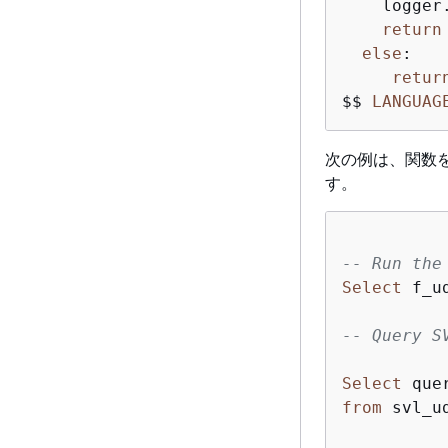
    logger
return
else
:

retur
$$ 
LANGUAG
次の例は、関数を
す。
-- Run the
Select
 f_u
-- Query S
Select
 que
from
 svl_ud