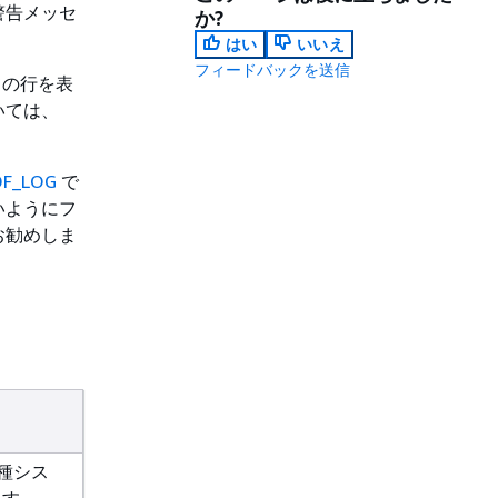
警告メッセ
か?
はい
いいえ
フィードバックを送信
ての行を表
いては、
DF_LOG
で
いようにフ
お勧めしま
各種シス