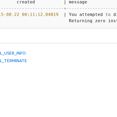
       created           
|
-------------------------+-------------------
15
-08
-22
00
:
11
:
12.04819
|
 You attempted 
to
 d
                           Returning zero ins
L_USER_INFO
VL_TERMINATE