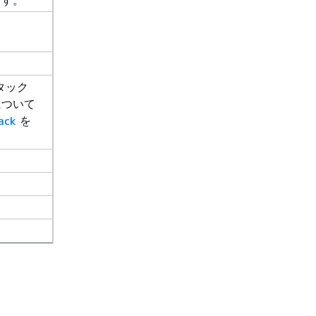
ます。
タック
について
ack
を
。