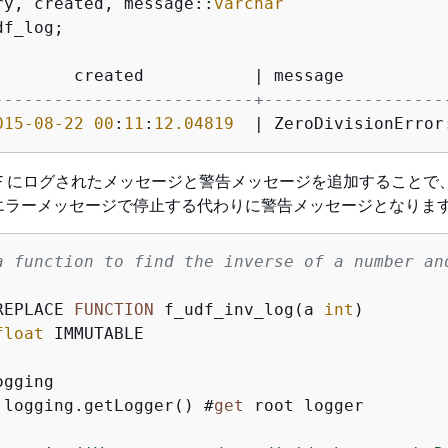
ry, created, message::
varchar
f_log;

        created           
|
--------------------------+------------------
015
-08
-22
00
:
11
:
12.04819
|
 ZeroDivisionError
F にログされたメッセージと警告メッセージを追加することで
エラーメッセージで停止する代わりに警告メッセージとなりま
a function to find the inverse of a number an
REPLACE 
FUNCTION
 f_udf_inv_log(a 
int
)

float
 IMMUTABLE

gging

 logging.getLogger() #
get
 root logger
