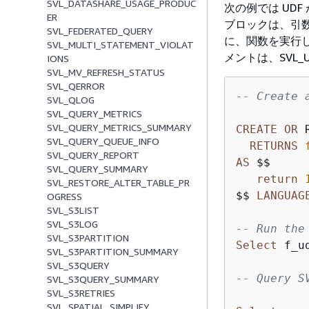
SVL_DATASHARE_USAGE_PRODUC
次の例では UD
ER
ブロックは、引数
SVL_FEDERATED_QUERY
に、関数を実行し
SVL_MULTI_STATEMENT_VIOLAT
メントは、SVL
IONS
SVL_MV_REFRESH_STATUS
SVL_QERROR
-- Create 
SVL_QLOG
SVL_QUERY_METRICS
SVL_QUERY_METRICS_SUMMARY
CREATE
OR
 
SVL_QUERY_QUEUE_INFO
RETURNS
SVL_QUERY_REPORT
AS
 $$

SVL_QUERY_SUMMARY
return
SVL_RESTORE_ALTER_TABLE_PR
$$ 
LANGUAG
OGRESS
SVL_S3LIST
SVL_S3LOG
-- Run the
SVL_S3PARTITION
Select
 f_u
SVL_S3PARTITION_SUMMARY
SVL_S3QUERY
-- Query S
SVL_S3QUERY_SUMMARY
SVL_S3RETRIES
SVL_SPATIAL_SIMPLIFY