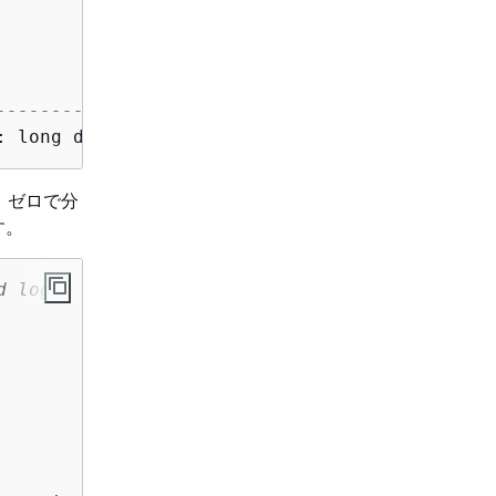
---------------------------------------
: long division 
or
 modulo 
by
 zero\nNone  
、ゼロで分
す。
d log a warning