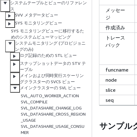
システムテーブルとビューのリファレン
ス
メッセー
SVV メタデータビュー
ジ
SYS モニタリングビュー
作成済み
SYS モニタリングビューに移行するた
めのシステムビューマッピング
トレース
システムモニタリング (プロビジョニ
バック
ングのみ)
ログ記録のための STL ビュー
スナップショットデータの STV テ
funcname
ーブル
メインおよび同時実行スケーリン
node
グクラスターの SVCS ビュー
メインクラスターの SVL ビュー
slice
SVL_AUTO_WORKER_ACTION
seq
SVL_COMPILE
SVL_DATASHARE_CHANGE_LOG
SVL_DATASHARE_CROSS_REGION
_USAGE
サンプル
SVL_DATASHARE_USAGE_CONSU
MER