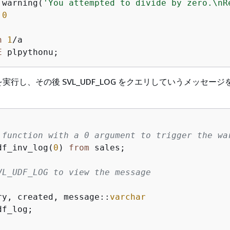
.warning(
'You attempted to divide by zero.\nR
0
n
1
/
a

E
 plpythonu;
実行し、その後 SVL_UDF_LOG をクエリしていうメッセー
 function with a 0 argument to trigger the wa
df_inv_log(
0
) 
from
 sales;

VL_UDF_LOG to view the message
ry, created, message::
varchar
f_log;
