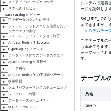
ストアドプロシージャの作成
システムで定義さ
具体化されたビュー
ージを記録しま
Data Catalog のビュー
SVL_UDF_
空間データのクエリの実行
示できますが、
フェデレーテッドクエリを使用したデー
「
システムテー
タのクエリの実行
フェデレーティッドアクセス許可
このテーブルの一
Amazon Redshift Spectrum
も確認できます。
HyperLogLog スケッチ
ォーマットされま
データベース間でのデータのクエリ
す。
Apache Iceberg の互換性
データ共有
Amazon Redshift の半構造化データ
テーブル
機械学習
クエリパフォーマンスのチューニング
列名
ワークロード管理
データベースセキュリティ
query
SQL リファレンス