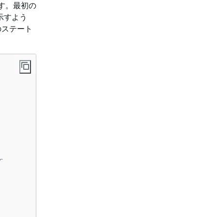
す。最初の
示すよう
のステート
r