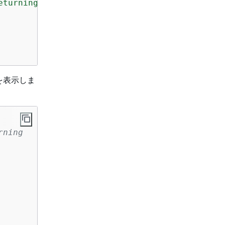
eturning zero instead of error.\n'
) 

ジを表示しま
rning