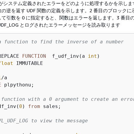
F がシステム定義されたエラーをどのように処理するかを示しま
の逆を返す UDF 関数の定義を示します。2 番目のブロックに
て引数を 0 に指定すると、関数はエラーを返します。3 番目
_UDF_LOG とログされたエラーメッセージを読み取ります
a function to find the inverse of a number
REPLACE 
FUNCTION
  f_udf_inv(a 
int
)

float
1
/
a

E
 plpythonu;

 function with a 0 argument to create an erro
df_inv(
0
) 
from
 sales;

VL_UDF_LOG to view the message