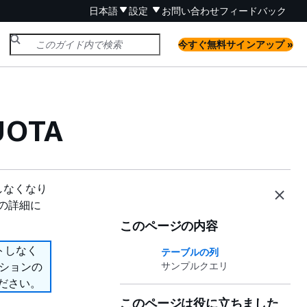
日本語
設定
お問い合わせ
フィードバック
今すぐ無料サインアップ »
UOTA
ートしなくなり
ンの詳細に
このページの内容
ポートしなく
テーブルの列
プションの
サンプルクエリ
ださい。
このページは役に立ちました