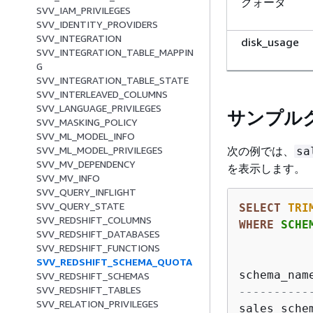
クォータ
SVV_IAM_PRIVILEGES
SVV_IDENTITY_PROVIDERS
SVV_INTEGRATION
disk_usage
SVV_INTEGRATION_TABLE_MAPPIN
G
SVV_INTEGRATION_TABLE_STATE
SVV_INTERLEAVED_COLUMNS
SVV_LANGUAGE_PRIVILEGES
サンプル
SVV_MASKING_POLICY
SVV_ML_MODEL_INFO
次の例では、
SVV_ML_MODEL_PRIVILEGES
sa
SVV_MV_DEPENDENCY
を表示します。
SVV_MV_INFO
SVV_QUERY_INFLIGHT
SVV_QUERY_STATE
SELECT
TRI
SVV_REDSHIFT_COLUMNS
WHERE
 SCHE
SVV_REDSHIFT_DATABASES
SVV_REDSHIFT_FUNCTIONS
SVV_REDSHIFT_SCHEMA_QUOTA
schema_nam
SVV_REDSHIFT_SCHEMAS
SVV_REDSHIFT_TABLES
----------
SVV_RELATION_PRIVILEGES
sales_sche