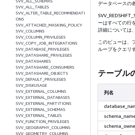
SVV_ALL_SCHEMAS
データベースの
SVV_ALL_TABLES
SVV_ALTER_TABLE_RECOMMENDATI
SVV_REDSH
ONS
ーはすべての行
SVV_ATTACHED_MASKING_POLICY
詳細については
SVV_COLUMNS
SVV_COLUMN_PRIVILEGES
このビューは、プロ
SVV_COPY_JOB_INTEGRATIONS
ループをクエリ
SVV_DATABASE_PRIVILEGES
SVV_DATASHARE_PRIVILEGES
SVV_DATASHARES
SVV_DATASHARE_CONSUMERS
テーブル
SVV_DATASHARE_OBJECTS
SVV_DEFAULT_PRIVILEGES
SVV_DISKUSAGE
SVV_EXTERNAL_COLUMNS
列名
SVV_EXTERNAL_DATABASES
SVV_EXTERNAL_PARTITIONS
database_na
SVV_EXTERNAL_SCHEMAS
SVV_EXTERNAL_TABLES
schema_nam
SVV_FUNCTION_PRIVILEGES
schema_owne
SVV_GEOGRAPHY_COLUMNS
SVV_GEOMETRY_COLUMNS