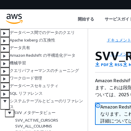
タのクエリの実行
フェデレーティッドアクセス許可
Amazon Redshift Spectrum
開始する
サービスガイ
HyperLogLog スケッチ
データベース間でのデータのクエリ
ドキュメン
Apache Iceberg の互換性
データ共有
SVV_
ドキュメン
Amazon Redshift の半構造化データ
機械学習
PDF
RSS
M
クエリパフォーマンスのチューニング
ワークロード管理
Amazon Reds
データベースセキュリティ
ます。これは段階
SQL リファレンス
ついては、2025 
システムテーブルとビューのリファレン
Amazon Red
ス
SVV メタデータビュー
なります。これ
SVV_ACTIVE_CURSORS
詳細については、
SVV_ALL_COLUMNS