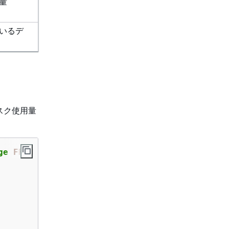
量
いるデ
スク使用量
ge 
FROM