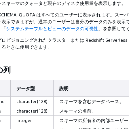
各スキーマのクォータと現在のディスク使用量を表示します。
IFT_SCHEMA_QUOTA はすべてのユーザーに表示されます。スー
を表示できますが、通常のユーザーは自分のデータのみを表示
、「
システムテーブルとビューのデータの可視性
」を参照して
ビジョニングされたクラスターまたは Redshift Serverles
するときに使用できます。
の列
データ型
説明
me
character(128)
スキーマを含むデータベース。
e
character(128)
スキーマの名前。
r
integer
スキーマの所有者の内部ユーザー 