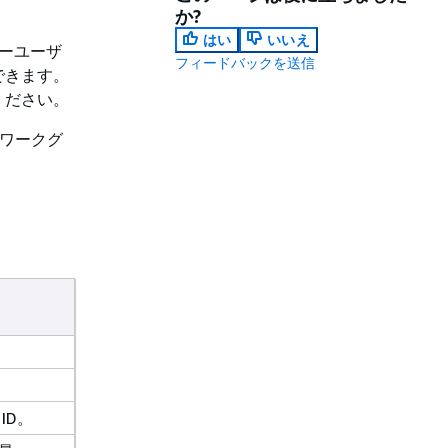
か?
はい
いいえ
パーユーザ
フィードバックを送信
できます。
ください。
s ワークグ
ID。