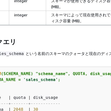
integer
スキーマが使用できるディスク容
(MB)。
integer
スキーマによって現在使用されて
ィスク容量 (MB)。
クエリ
という名前のスキーマのクォータと現在のディ
les_schema
M
(SCHEMA_NAME) "schema_name", QUOTA, disk_usa
MA_NAME 
=
'sales_schema'
;
e   
|
 quota 
|
----+-------+------------
ma  
|
2048
|
30