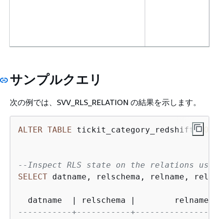
サンプルクエリ
次の例では、SVV_RLS_RELATION の結果を示します。
ALTER
TABLE
 tickit_category_redshift 
ROW
 
--Inspect RLS state on the relations usin
SELECT
 datname, relschema, relname, relki
  datname  
|
 relschema 
|
        relname  
-----------+-----------+-----------------
rls_datashare_conjunction_type
character(3)