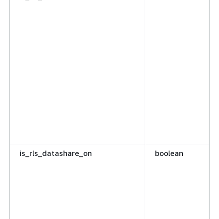
is_rls_datashare_on
boolean