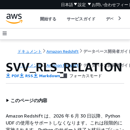
日本語
設定
お問い合わせ
フィー
開始する
サービスガイド
デベロッパ
ドキュメント
Amazon Redshift
データベース開発者ガイ
SVV_RLS_RELATION
ドキュメント
Amazon Redshift
データベース開発者ガイ
PDF
RSS
Markdown
フォーカスモード
このページの内容
Amazon Redshift は、2026 年 6 月 30 日以降、Python
UDF の使用をサポートしなくなります。これは段階的に
実施されます。Python のサポート終了と移行オプション