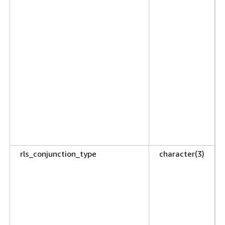
rls_conjunction_type
character(3)