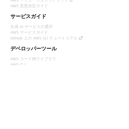
AWS 意思決定ガイド
サービスガイド
生成 AI サービスの選択
AWS サービスガイド
GitHub 上の AWS CLI チュートリアル
デベロッパーツール
AWS コード例ライブラリ
AWS CLI
AWS Builder Center
AWS デベロッパーツールブログ
役立つリンク
AWS ドキュメント MCP サーバーをダウンロー
ド
AWS コンソールにサインイン
AWS re:Post