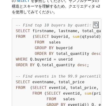
の
SELECT
を参照してください。サンプルデータの
構造とスキーマを理解するため、クエリエディタ v2
を使用してみてください。
-- Find top 10 buyers by quantity.
SELECT
FROM
   (
SELECT
 buyerid, 
sum
(qtysold) t
FROM
  sales

GROUP
BY
 buyerid

ORDER
BY
 total_quantity 
desc
 l
WHERE
 Q.buyerid 
=
ORDER
BY
 Q.total_quantity 
desc
;

-- Find events in the 99.9 percentile 
SELECT
FROM
  (
SELECT
 eventid, total_price, 
nt
FROM
 (
SELECT
 eventid, 
sum
(price
FROM
   sales

GROUP
BY
 eventid)) Q, eve