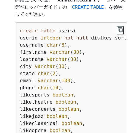
デベロッパーガイド」
の「
CREATE TABLE
」を参照
してください。
create
table
 users(

userid 
integer
not
null
 distkey sortke
username 
char
(
8
),

firstname 
varchar
(
30
),

lastname 
varchar
(
30
),

city 
varchar
(
30
),

state 
char
(
2
),

email 
varchar
(
100
),

phone 
char
(
14
),

likesports 
boolean
,

liketheatre 
boolean
,

likeconcerts 
boolean
,

likejazz 
boolean
,

likeclassical 
boolean
,

likeopera 
boolean
,
