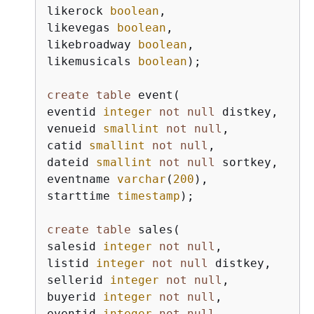
likerock 
boolean
,

likevegas 
boolean
,

likebroadway 
boolean
,

likemusicals 
boolean
);                
create
table
 event(

eventid 
integer
not
null
 distkey,

venueid 
smallint
not
null
,

catid 
smallint
not
null
,

dateid 
smallint
not
null
 sortkey,

eventname 
varchar
(
200
),

starttime 
timestamp
);

create
table
 sales(

salesid 
integer
not
null
,

listid 
integer
not
null
 distkey,

sellerid 
integer
not
null
,

buyerid 
integer
not
null
,

eventid 
integer
not
null
,
