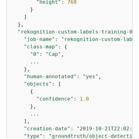
"height"
: 
768
      }

    ]

  },

"rekognition-custom-labels-training-0-m
"job-name"
: 
"rekognition-custom-label
"class-map"
: 
{
"0"
: 
"Cap"
,

      ...

    },

"human-annotated"
: 
"yes"
,

"objects"
: [

{
"confidence"
: 
1.0
      },

      ...

    ],

"creation-date"
: 
"2019-10-21T22:02:18
"type"
: 
"groundtruth/object-detection