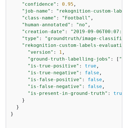
"confidence"
: 
0.95
,

"job-name"
: 
"rekognition-custom-label
"class-name"
: 
"Football"
,

"human-annotated"
: 
"no"
,

"creation-date"
: 
"2019-09-06T00:07:25
"type"
: 
"groundtruth/image-classifica
"rekognition-custom-labels-evaluation
"version"
: 
1
,

"ground-truth-labelling-jobs"
: [
"re
"is-true-positive"
: 
true
,

"is-true-negative"
: 
false
,

"is-false-positive"
: 
false
,

"is-false-negative"
: 
false
,

"is-present-in-ground-truth"
: 
true
    }

  }

}
