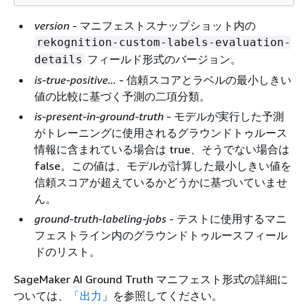
version
- マニフェストスナップショット内の
rekognition-custom-labels-evaluation-
フィールド形式のバージョン。
details
is-true-positive...
- 信頼スコアとラベルの最小しきい
値の比較に基づく予測の二項分類。
is-present-in-ground-truth
- モデルが実行した予測
がトレーニングに使用されるグラウンドトゥルース
情報に含まれている場合は true、そうでない場合は
false。この値は、モデルが計算した最小しきい値を
信頼スコアが超えているかどうかに基づいていませ
ん。
ground-truth-labeling-jobs
- テストに使用するマニ
フェストライン内のグラウンドトゥルースフィール
ドのリスト。
SageMaker AI Ground Truth マニフェスト形式の詳細に
ついては、
「出力
」を参照してください。