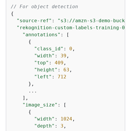
// For object detection
{
"source-ref"
: 
"s3://amzn-s3-demo-bucket
"rekognition-custom-labels-training-0"
:
"annotations"
: [

{
"class_id"
: 
0
,

"width"
: 
39
,

"top"
: 
409
,

"height"
: 
63
,

"left"
: 
712
      },

      ...

    ],

"image_size"
: [

{
"width"
: 
1024
,

"depth"
: 
3
,
