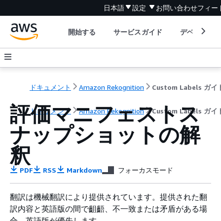
日本語
設定
お問い合わせ
フィー
開始する
サービスガイド
デベロッパ
ドキュメント
Amazon Rekognition
Custom Labels ガイ
評価マニフェストス
ドキュメント
Amazon Rekognition
Custom Labels ガイ
ナップショットの解
釈
PDF
RSS
Markdown
フォーカスモード
翻訳は機械翻訳により提供されています。提供された翻
訳内容と英語版の間で齟齬、不一致または矛盾がある場
合、英語版が優先します。