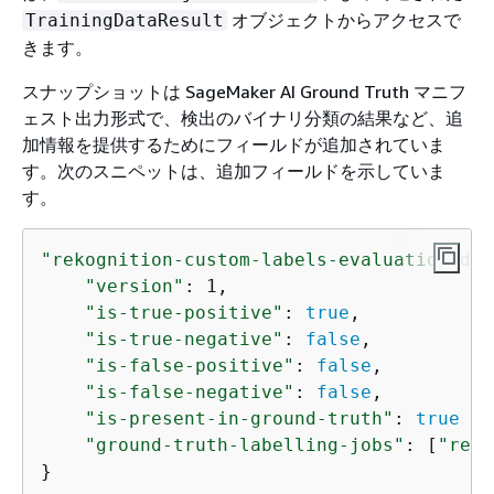
オブジェクトからアクセスで
TrainingDataResult
きます。
スナップショットは SageMaker AI Ground Truth マニフ
ェスト出力形式で、検出のバイナリ分類の結果など、追
加情報を提供するためにフィールドが追加されていま
す。次のスニペットは、追加フィールドを示していま
す。
"rekognition-custom-labels-evaluation-det
"version"
: 1,

"is-true-positive"
: 
true
,

"is-true-negative"
: 
false
,

"is-false-positive"
: 
false
,

"is-false-negative"
: 
false
,

"is-present-in-ground-truth"
: 
true
"ground-truth-labelling-jobs"
: [
"reko
}