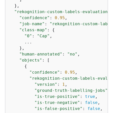
  },

"rekognition-custom-labels-evaluation-m
"confidence"
: 
0.95
,

"job-name"
: 
"rekognition-custom-label
"class-map"
: 
{
"0"
: 
"Cap"
,

      ...

    },

"human-annotated"
: 
"no"
,

"objects"
: [

{
"confidence"
: 
0.95
,

"rekognition-custom-labels-evalua
"version"
: 
1
,

"ground-truth-labelling-jobs"
: 
"is-true-positive"
: 
true
,

"is-true-negative"
: 
false
,

"is-false-positive"
: 
false
,
