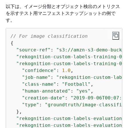
以下は、イメージ分類とオブジェクト検出のメトリクス
を示すテスト用マニフェストスナップショットの例で
す。
// For image classification
{
"source-ref"
: 
"s3://amzn-s3-demo-bucket
"rekognition-custom-labels-training-0"
:
"rekognition-custom-labels-training-0-m
"confidence"
: 
1.0
,

"job-name"
: 
"rekognition-custom-label
"class-name"
: 
"Football"
,

"human-annotated"
: 
"yes"
,

"creation-date"
: 
"2019-09-06T00:07:25
"type"
: 
"groundtruth/image-classifica
  },

"rekognition-custom-labels-evaluation-0
"rekognition-custom-labels-evaluation-0