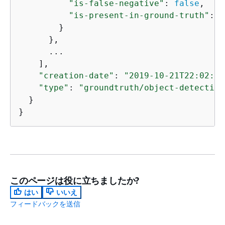
"is-false-negative"
: 
false
,

"is-present-in-ground-truth"
: 
t
        }

      },

      ...

    ],

"creation-date"
: 
"2019-10-21T22:02:18
"type"
: 
"groundtruth/object-detection
  }

}
このページは役に立ちましたか?
はい
いいえ
フィードバックを送信