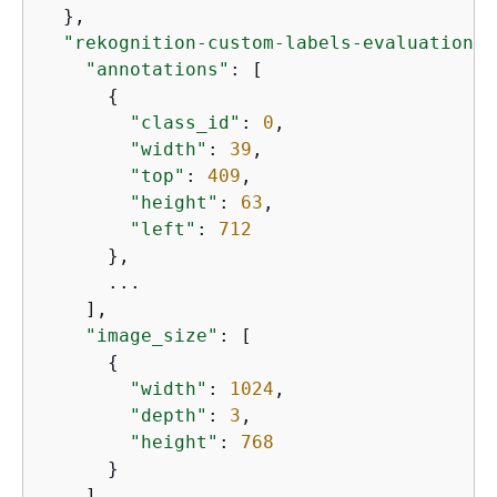
  },

"rekognition-custom-labels-evaluation"
:
"annotations"
: [

{
"class_id"
: 
0
,

"width"
: 
39
,

"top"
: 
409
,

"height"
: 
63
,

"left"
: 
712
      },

      ...

    ],

"image_size"
: [

{
"width"
: 
1024
,

"depth"
: 
3
,

"height"
: 
768
      }

    ]
