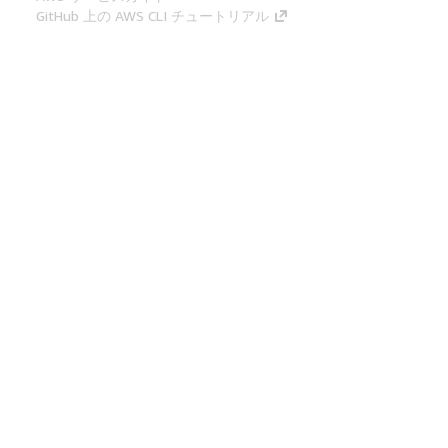
GitHub 上の AWS CLI チュートリアル
デベロッパーツール
AWS コード例ライブラリ
AWS CLI
AWS Builder Center
AWS デベロッパーツールブログ
役立つリンク
AWS ドキュメント MCP サーバーをダウンロー
ド
AWS コンソールにサインイン
AWS re:Post
プライバシー
サイト規約
Cookie の設定
© 2026, Amazon Web Services, Inc. or its
affiliates.All rights reserved.
日本語