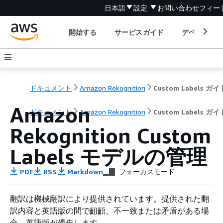
日本語
設定
お問い合わせ
フィー
開始する
サービスガイド
デベロッパ
ドキュメント
Amazon Rekognition
Custom Labels ガイ
Amazon
ドキュメント
Amazon Rekognition
Custom Labels ガイ
Rekognition Custom
Labels モデルの管理
PDF
RSS
Markdown
フォーカスモード
翻訳は機械翻訳により提供されています。提供された翻
訳内容と英語版の間で齟齬、不一致または矛盾がある場
合、英語版が優先します。