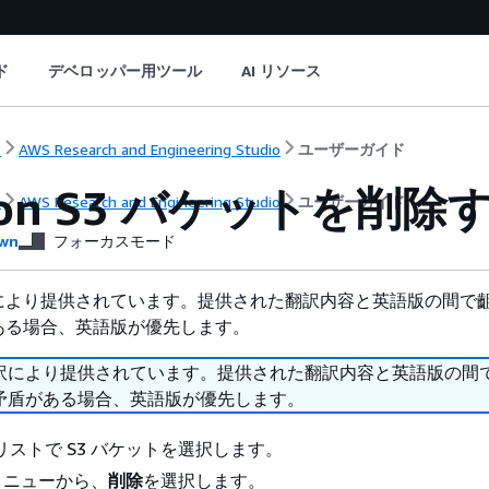
ド
デベロッパー用ツール
AI リソース
ト
AWS Research and Engineering Studio
ユーザーガイド
zon S3 バケットを削除
ト
AWS Research and Engineering Studio
ユーザーガイド
wn
フォーカスモード
により提供されています。提供された翻訳内容と英語版の間で
ある場合、英語版が優先します。
訳により提供されています。提供された翻訳内容と英語版の間
矛盾がある場合、英語版が優先します。
トリストで S3 バケットを選択します。
メニューから、
削除
を選択します。