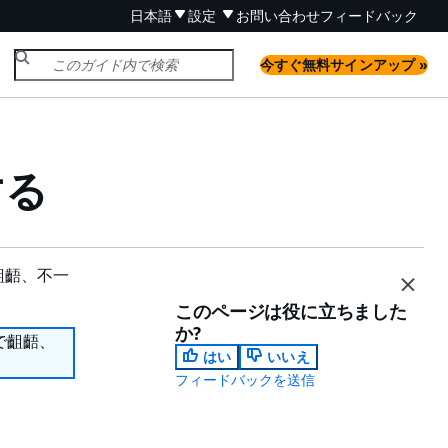
日本語
設定
お問い合わせ
フィードバック
今すぐ無料サインアップ »
する
齟齬、不一
このページは役に立ちました
か?
で齟齬、
はい
いいえ
フィードバックを送信