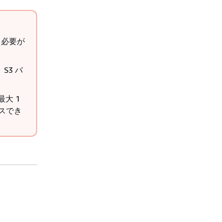
る必要が
S3 バ
大 1
セスでき