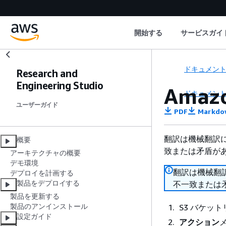
開始する
サービスガイ
ドキュメン
Research and
Engineering Studio
Ama
ドキュメン
ユーザーガイド
PDF
Markdo
翻訳は機械翻訳
概要
致または矛盾が
アーキテクチャの概要
デモ環境
翻訳は機械翻
デプロイを計画する
製品をデプロイする
不一致または
製品を更新する
製品のアンインストール
S3 バケッ
設定ガイド
アクション