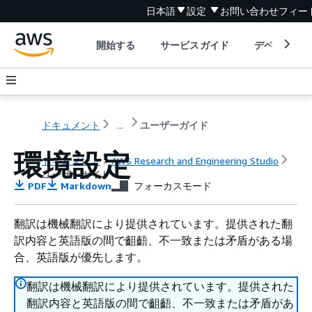
日本語
設定
お問い合わせ
フィー
開始する
サービスガイド
デベロッパ
ドキュメント
...
ユーザーガイド
環境設定
ドキュメント
AWS Research and Engineering Studio
ユーザーガイド
PDF
Markdown
フォーカスモード
翻訳は機械翻訳により提供されています。提供された翻
訳内容と英語版の間で齟齬、不一致または矛盾がある場
合、英語版が優先します。
翻訳は機械翻訳により提供されています。提供された
翻訳内容と英語版の間で齟齬、不一致または矛盾があ