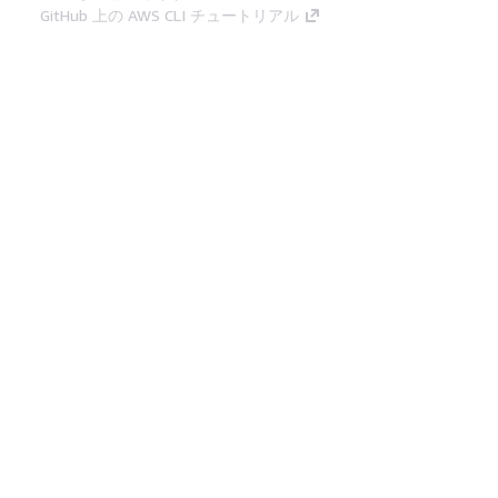
GitHub 上の AWS CLI チュートリアル
デベロッパーツール
AWS コード例ライブラリ
AWS CLI
AWS Builder Center
AWS デベロッパーツールブログ
役立つリンク
AWS ドキュメント MCP サーバーをダウンロー
ド
AWS コンソールにサインイン
AWS re:Post
プライバシー
サイト規約
Cookie の設定
© 2026, Amazon Web Services, Inc. or its
affiliates.All rights reserved.
日本語