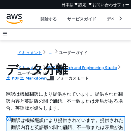
日本語
設定
お問い合わせ
フィー
開始する
サービスガイド
デベロッパ
ドキュメント
...
ユーザーガイド
データ分離
ドキュメント
AWS Research and Engineering Studio
ユーザーガイド
PDF
Markdown
フォーカスモード
翻訳は機械翻訳により提供されています。提供された翻
訳内容と英語版の間で齟齬、不一致または矛盾がある場
合、英語版が優先します。
翻訳は機械翻訳により提供されています。提供された
翻訳内容と英語版の間で齟齬、不一致または矛盾があ