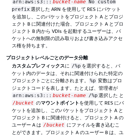
arn:aws:s3:::
bucket-name
No custom
選択した ARN を使用して RES にバケット
prefix
を追加し、このバケットをプロジェクト A とプロジ
ェクト B に関連付けた場合、プロジェクト A とプロ
ジェクト B 内から VDIs を起動するユーザーは、バ
ケットへの無制限の読み取りおよび書き込みアクセ
ス権を持ちます。
プロジェクトレベルごとのデータ分離
カスタムプレフィックス
に
を選択すると、バ
/%p
ケット内のデータは、それに関連付けられた特定の
プロジェクトごとに分離されます。
変数はプロ
%p
ジェクトコードを表します。たとえば、管理者が
選択した と
arn:aws:s3:::
bucket-name
/%p
の
マウントポイント
を使用して RES にバ
/bucket
ケットを追加し、このバケットをプロジェクト A と
プロジェクト B に関連付けると、プロジェクト A の
ユーザー A は
にファイルを書き込むこ
/bucket
とができます。プロジェクト A のユーザー B は、ユ