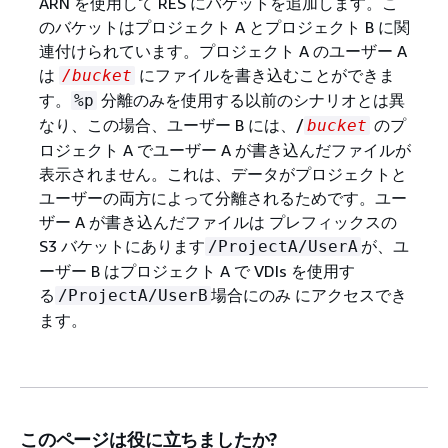
ARN を使用して RES にバケットを追加します。こ
のバケットはプロジェクト A とプロジェクト B に関
連付けられています。プロジェクト A のユーザー A
は
にファイルを書き込むことができま
/bucket
す。
分離のみを使用する以前のシナリオとは異
%p
なり、この場合、ユーザー B には、/
のプ
bucket
ロジェクト A でユーザー A が書き込んだファイルが
表示されません。これは、データがプロジェクトと
ユーザーの両方によって分離されるためです。ユー
ザー A が書き込んだファイルは プレフィックスの
S3 バケットにあります
が、ユ
/ProjectA/UserA
ーザー B はプロジェクト A で VDIs を使用す
る
場合にのみ にアクセスでき
/ProjectA/UserB
ます。
このページは役に立ちましたか?