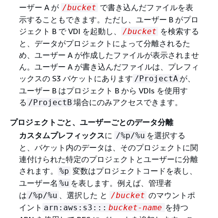
ーザー A が
で書き込んだファイルを表
/bucket
示することもできます。ただし、ユーザー B がプロ
ジェクト B で VDI を起動し、
を検索する
/bucket
と、データがプロジェクトによって分離されるた
め、ユーザー A が作成したファイルが表示されませ
ん。ユーザー A が書き込んだファイルは、プレフィ
ックスの S3 バケットにあります
が、
/ProjectA
ユーザー B はプロジェクト B から VDIs を使用す
る
場合にのみアクセスできます。
/ProjectB
プロジェクトごと、ユーザーごとのデータ分離
カスタムプレフィックス
に
を選択する
/%p/%u
と、バケット内のデータは、そのプロジェクトに関
連付けられた特定のプロジェクトとユーザーに分離
されます。
変数はプロジェクトコードを表し、
%p
ユーザー名
を表します。例えば、管理者
%u
は
、選択した と
のマウントポ
/%p/%u
/bucket
イント
を持つ
arn:aws:s3:::
bucket-name