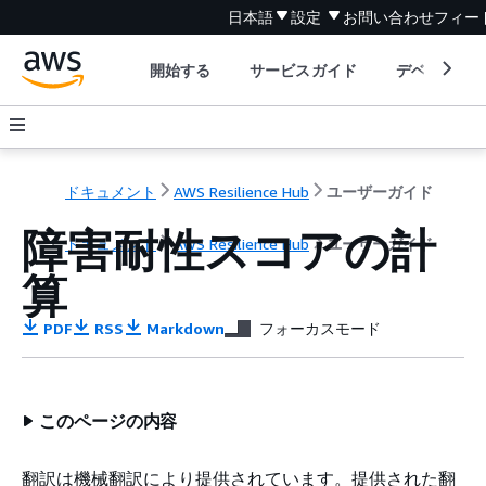
日本語
設定
お問い合わせ
フィー
開始する
サービスガイド
デベロッパ
ドキュメント
AWS Resilience Hub
ユーザーガイド
障害耐性スコアの計
ドキュメント
AWS Resilience Hub
ユーザーガイド
算
PDF
RSS
Markdown
フォーカスモード
このページの内容
翻訳は機械翻訳により提供されています。提供された翻