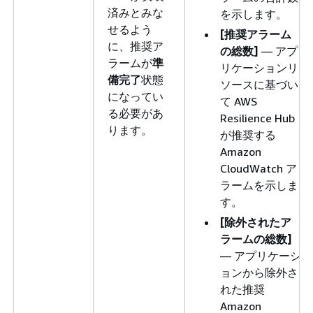
済みとみな
を示します。
せるよう
[推奨アラーム
に、推奨ア
の総数]
— アプ
ラームが
準
リケーションリ
備完了
状態
ソースに基づい
になってい
て AWS
る必要があ
Resilience Hub
ります。
が推奨する
Amazon
CloudWatch ア
ラームを示しま
す。
[除外されたア
ラームの総数]
— アプリケーシ
ョンから除外さ
れた推奨
Amazon