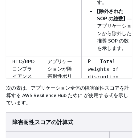
す。
[除外された
SOP の総数]
—
アプリケーショ
ンから除外した
推奨 SOP の数
を示します。
RTO/RPO
アプリケー
P = Total
コンプラ
ションが障
weights of
イアンス
害耐性ポリ
disruption
(
)
シーを満た
P
types meeting
次の表は、アプリケーション全体の障害耐性スコアを計
しているこ
the
算する AWS Resilience Hub ために が使用する式を示し
とに基づく
application's
ています。
標準化され
resiliency
たスコア (0
policy / Total
～100 ポイ
障害耐性スコアの計算式
weights of all
ント)。
disruption