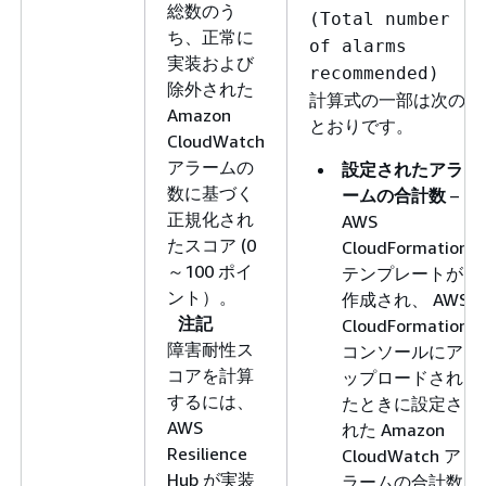
総数のう
(Total number
ち、正常に
of alarms
実装および
recommended)
除外された
計算式の一部は次の
Amazon
とおりです。
CloudWatch
アラームの
設定されたアラ
数に基づく
ームの合計数
–
正規化され
AWS
たスコア (0
CloudFormation
～100 ポイ
テンプレートが
ント）。
作成され、 AWS
注記
CloudFormation
障害耐性ス
コンソールにア
コアを計算
ップロードされ
するには、
たときに設定さ
AWS
れた Amazon
Resilience
CloudWatch ア
Hub が実装
ラームの合計数