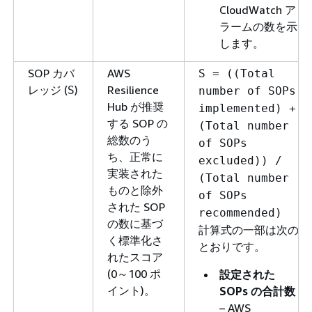
CloudWatch ア
ラームの数を示
します。
SOP カバ
AWS
S = ((Total
レッジ (
)
Resilience
S
number of SOPs
Hub が推奨
implemented) +
する SOP の
(Total number
総数のう
of SOPs
ち、正常に
excluded)) /
実装された
(Total number
ものと除外
of SOPs
された SOP
recommended)
の数に基づ
計算式の一部は次の
く標準化さ
とおりです。
れたスコア
(0～100 ポ
設定された
イント)。
SOPs の合計数
– AWS