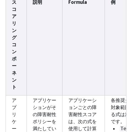
.
types
ス
説明
Formula
例
コ
ア
リ
ン
グ
コ
ン
ポ
ー
ネ
ン
ト
ア
アプリケー
アプリケーシ
各推奨タ
プ
ションがそ
ョンごとの障
対象範囲
リ
の障害耐性
害耐性スコア
る式は次
ケ
ポリシーを
は、次の式を
です。
ー
満たしてい
使用して計算
Tes