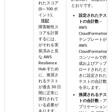
れたスコア
とおりです。
(0～100 ポ
イント)。
設定されたテス
注記
トの合計数
–
障害耐性ス
AWS
コアを計算
CloudFormation
するには、
テンプレートが
がそれを実
AWS
装済みと見
CloudFormation
な AWS
コンソールで作
Resilience
成およびアップ
Hub すため
ロードされたと
に、推奨さ
きに設定された
れるテスト
テストの合計数
が過去 30 日
を示します。
間に正常に
推奨されるテス
実行されて
トの合計数
– ア
いる必要が
プリケーション
あります。