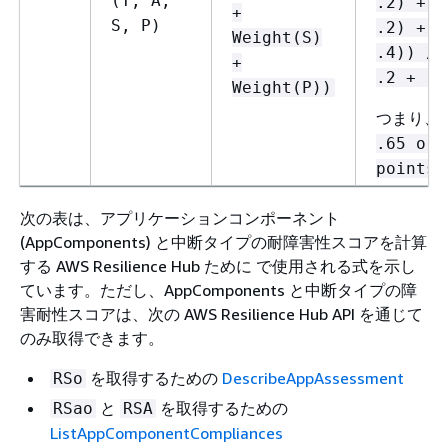
(T, A,
.2) + (
+
S, P)
.2) + (
Weight(S)
.4)) /(
+
.2 + .2
Weight(P))
つまり、
.65 or 
points
次の表は、アプリケーションコンポーネント
(AppComponents) と中断タイプの耐障害性スコアを計算
する AWS Resilience Hub ために で使用される式を示し
ています。ただし、AppComponents と中断タイプの障
害耐性スコアは、次の AWS Resilience Hub API を通じて
のみ取得できます。
を取得するための
DescribeAppAssessment
RSo
と
を取得するための
RSao
RSA
ListAppComponentCompliances