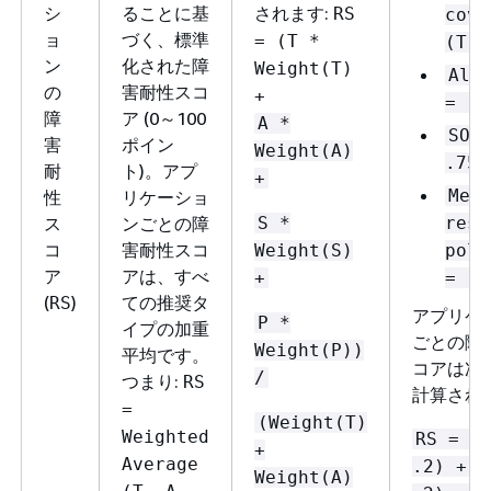
シ
ることに基
されます:
RS
cove
ョ
づく、標準
= (T *
(T) 
ン
化された障
Weight(T)
Ala
の
害耐性スコ
+
= .7
障
ア (0～100
A *
SOP
害
ポイン
Weight(A)
.75
耐
ト)。アプ
+
Mee
性
リケーショ
ス
ンごとの障
S *
resi
コ
害耐性スコ
Weight(S)
poli
ア
アは、すべ
+
= .5
(
)
ての推奨タ
RS
アプリケ
P *
イプの加重
ごとの障
Weight(P))
平均です。
コアは次
/
つまり:
RS
計算され
=
(Weight(T)
Weighted
RS = (
+
Average
.2) + (
Weight(A)