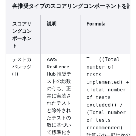
各推奨タイプのスコアリングコンポーネントを計
スコアリ
説明
Formula
ングコン
ポーネン
ト
テストカ
AWS
T = ((Total
バレッジ
Resilience
number of
(
)
Hub 推奨テ
T
tests
ストの総数
implemented) +
のうち、正
(Total number
常に実装さ
of tests
れたテスト
excluded)) /
と除外され
(Total number
たテストの
of tests
数に基づい
recommended)
て標準化さ
計算式の一部は次の