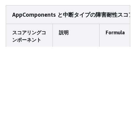
AppComponents と中断タイプの障害耐性スコ
スコアリングコ
説明
Formula
ンポーネント
アプリコンポー
AppComponent
AppCompone
ネントごと、お
が中断タイプご
ごとおよび中
よび中断タイプ
との障害耐性ポ
タイプごとの
ごとの障害耐性
リシーを満たし
害耐性スコア
スコア (
)
ていることに基
は、次の式を
RSao
づく標準化され
用して計算さ
たスコア (0～
ます。
100 ポイン
RSao = (T
ト)。
Weight(T) 
AppComponent
A *
ごとおよび中断
Weight(A) 
タイプごとの障