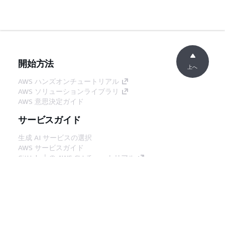
開始方法
上へ
AWS ハンズオンチュートリアル
AWS ソリューションライブラリ
AWS 意思決定ガイド
サービスガイド
生成 AI サービスの選択
AWS サービスガイド
GitHub 上の AWS CLI チュートリアル
デベロッパーツール
AWS コード例ライブラリ
AWS CLI
AWS Builder Center
AWS デベロッパーツールブログ