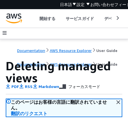
日本語
設定
お問い合わせ
フィー
開始する
サービスガイド
デベロッパ
Documentation
AWS Resource Explorer
User Guide
Deleting managed
Documentation
AWS Resource Explorer
User Guide
views
PDF
RSS
Markdown
フォーカスモード
このページはお客様の言語に翻訳されていませ
ん。
翻訳のリクエスト