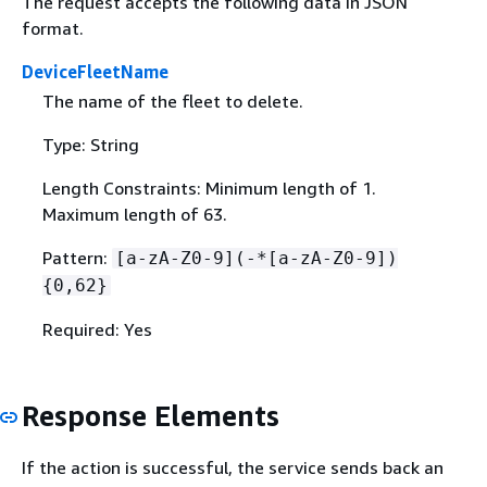
The request accepts the following data in JSON
format.
DeviceFleetName
The name of the fleet to delete.
Type: String
Length Constraints: Minimum length of 1.
Maximum length of 63.
Pattern:
[a-zA-Z0-9](-*[a-zA-Z0-9])
{
0,62}
Required: Yes
Response Elements
If the action is successful, the service sends back an