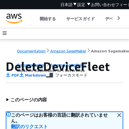
日本語
設定
お問い合わせ
フィー
開始する
サービスガイド
デベロッパ
Documentation
Amazon SageMaker
DeleteDeviceFleet
Documentation
Amazon SageMaker
Amazon Sagemaker API Reference
PDF
Markdown
フォーカスモード
このページの内容
このページはお客様の言語に翻訳されていませ
ん。
翻訳のリクエスト