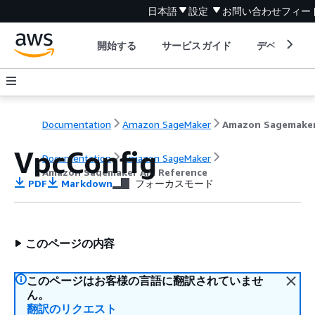
日本語
設定
お問い合わせ
フィー
開始する
サービスガイド
デベロッパ
Documentation
Amazon SageMaker
VpcConfig
Documentation
Amazon SageMaker
Amazon Sagemaker API Reference
PDF
Markdown
フォーカスモード
このページの内容
このページはお客様の言語に翻訳されていませ
ん。
翻訳のリクエスト