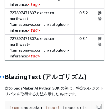
inference:
<tag>
727897471807.dkr.ecr.cn-
0.3.2
推
northwest-
論
1.amazonaws.com.cn/autogluon-
inference:
<tag>
727897471807.dkr.ecr.cn-
0.3.1
推
northwest-
論
1.amazonaws.com.cn/autogluon-
inference:
<tag>
BlazingText (アルゴリズム)
次の SageMaker AI Python SDK の例は、特定のレジスト
リパスを取得する方法を示したものです。
from
 sagemaker 
import
 image_uris
