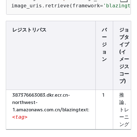
image_uris.retrieve(framework=
'blazingtex
レジストリパス
バ
ジョ
ー
ブタ
ジ
イプ
ョ
(イ
ン
メー
ジス
コー
プ)
387376663083.dkr.ecr.cn-
1
推
northwest-
論、
1.amazonaws.com.cn/blazingtext:
トレ
ーニ
<tag>
ング