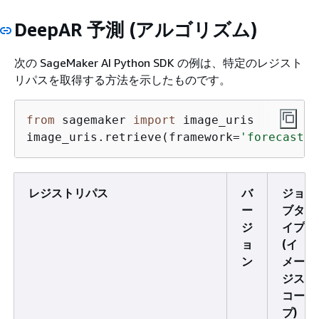
DeepAR 予測 (アルゴリズム)
次の SageMaker AI Python SDK の例は、特定のレジスト
リパスを取得する方法を示したものです。
from
 sagemaker 
import
 image_uris

image_uris.retrieve(framework=
'forecastin
レジストリパス
バ
ジョ
ー
ブタ
ジ
イプ
ョ
(イ
ン
メー
ジス
コー
プ)