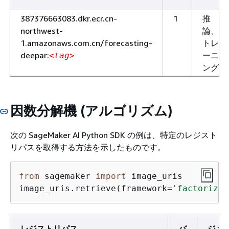
387376663083.dkr.ecr.cn-
1
推
northwest-
論、
1.amazonaws.com.cn/forecasting-
トレ
deepar:
ーニ
<tag>
ング
因数分解機 (アルゴリズム)
次の SageMaker AI Python SDK の例は、特定のレジスト
リパスを取得する方法を示したものです。
from
 sagemaker 
import
 image_uris

image_uris.retrieve(framework=
'factorizat
レジストリパス
バ
ジョ