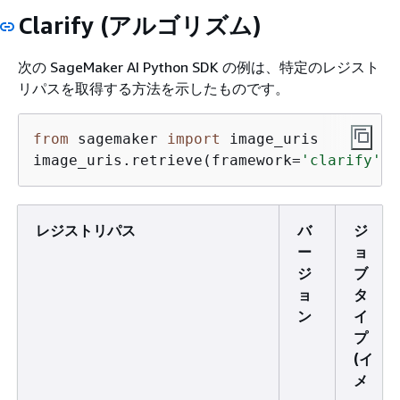
Clarify (アルゴリズム)
次の SageMaker AI Python SDK の例は、特定のレジスト
リパスを取得する方法を示したものです。
from
 sagemaker 
import
 image_uris

image_uris.retrieve(framework=
'clarify'
,r
レジストリパス
バ
ジ
ー
ョ
ジ
ブ
ョ
タ
ン
イ
プ
(イ
メ