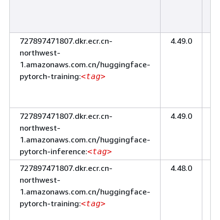
ー
プ
727897471807.dkr.ecr.cn-
4.49.0
ト
northwest-
レ
1.amazonaws.com.cn/huggingface-
ー
pytorch-training:
ニ
<tag>
ン
グ
727897471807.dkr.ecr.cn-
4.49.0
推
northwest-
論
1.amazonaws.com.cn/huggingface-
pytorch-inference:
<tag>
727897471807.dkr.ecr.cn-
4.48.0
ト
northwest-
レ
1.amazonaws.com.cn/huggingface-
ー
pytorch-training:
ニ
<tag>
ン