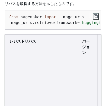
リパスを取得する方法を示したものです。
from
 sagemaker 
import
 image_uris

image_uris.retrieve(framework=
'huggingfac
レジストリパス
バー
ジ
ジョ
ョ
ン
ブ
タ
イ
プ
(
メ
ー
ジ
ス
コ