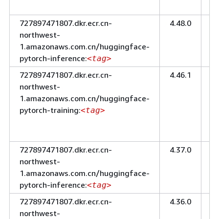
グ
727897471807.dkr.ecr.cn-
4.48.0
推
northwest-
論
1.amazonaws.com.cn/huggingface-
pytorch-inference:
<tag>
727897471807.dkr.ecr.cn-
4.46.1
ト
northwest-
レ
1.amazonaws.com.cn/huggingface-
ー
pytorch-training:
ニ
<tag>
ン
グ
727897471807.dkr.ecr.cn-
4.37.0
推
northwest-
論
1.amazonaws.com.cn/huggingface-
pytorch-inference:
<tag>
727897471807.dkr.ecr.cn-
4.36.0
ト
northwest-
レ