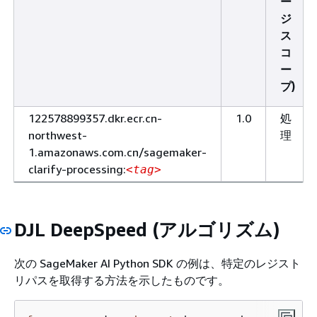
ー
ジ
ス
コ
ー
プ)
122578899357.dkr.ecr.cn-
1.0
処
northwest-
理
1.amazonaws.com.cn/sagemaker-
clarify-processing:
<tag>
DJL DeepSpeed (アルゴリズム)
次の SageMaker AI Python SDK の例は、特定のレジスト
リパスを取得する方法を示したものです。