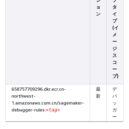
ョ
タ
ン
イ
プ
(イ
メ
ー
ジ
ス
コ
ー
プ)
658757709296.dkr.ecr.cn-
最
デ
northwest-
新
バ
1.amazonaws.com.cn/sagemaker-
ッ
debugger-rules:
ガ
<tag>
ー