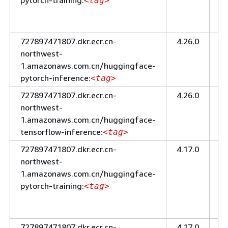
pytorch-training:
ニ
<tag>
ン
グ
727897471807.dkr.ecr.cn-
4.26.0
推
northwest-
論
1.amazonaws.com.cn/huggingface-
pytorch-inference:
<tag>
727897471807.dkr.ecr.cn-
4.26.0
推
northwest-
論
1.amazonaws.com.cn/huggingface-
tensorflow-inference:
<tag>
727897471807.dkr.ecr.cn-
4.17.0
ト
northwest-
レ
1.amazonaws.com.cn/huggingface-
ー
pytorch-training:
ニ
<tag>
ン
グ
727897471807.dkr.ecr.cn-
4.17.0
ト