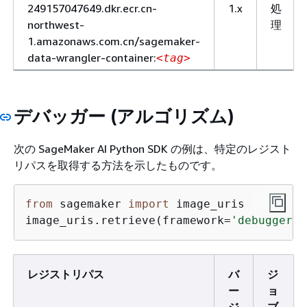
249157047649.dkr.ecr.cn-
1.x
処
northwest-
理
1.amazonaws.com.cn/sagemaker-
data-wrangler-container:
<tag>
デバッガー (アルゴリズム)
次の SageMaker AI Python SDK の例は、特定のレジスト
リパスを取得する方法を示したものです。
from
 sagemaker 
import
 image_uris

image_uris.retrieve(framework=
'debugger'
,
レジストリパス
バ
ジ
ー
ョ
ジ
ブ