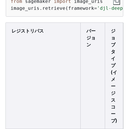
from
 sagemaker 
import
 image_uris

image_uris.retrieve(framework=
'djl-deepsp
レジストリパス
バー
ジ
ジョ
ョ
ン
ブ
タ
イ
プ
(イ
メ
ー
ジ
ス
コ
ー
プ)