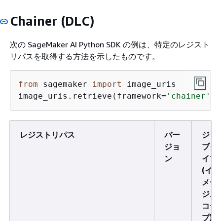
Chainer (DLC)
次の SageMaker AI Python SDK の例は、特定のレジスト
リパスを取得する方法を示したものです。
from
 sagemaker 
import
 image_uris

image_uris.retrieve(framework=
'chainer'
,r
レジストリパス
バー
ジョ
ジョ
ブタ
ン
イプ
(イ
メー
ジス
コー
プ)