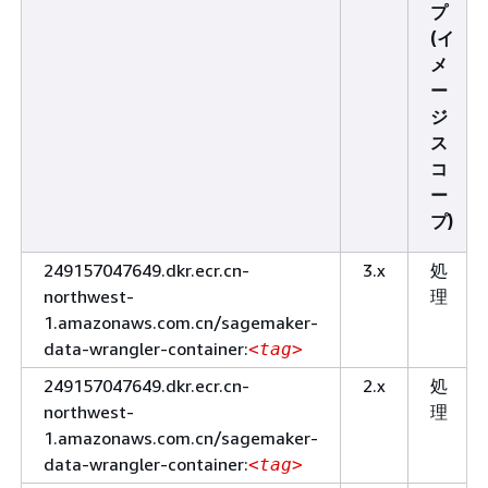
プ
(イ
メ
ー
ジ
ス
コ
ー
プ)
249157047649.dkr.ecr.cn-
3.x
処
northwest-
理
1.amazonaws.com.cn/sagemaker-
data-wrangler-container:
<tag>
249157047649.dkr.ecr.cn-
2.x
処
northwest-
理
1.amazonaws.com.cn/sagemaker-
data-wrangler-container:
<tag>