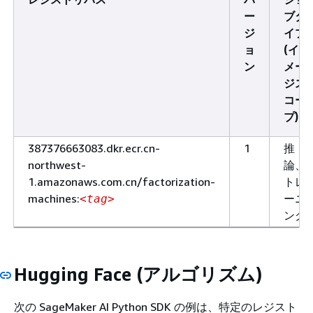
ー
ブタ
ジ
イプ
ョ
(イ
ン
メー
ジス
コー
プ)
387376663083.dkr.ecr.cn-
1
推
northwest-
論、
1.amazonaws.com.cn/factorization-
トレ
machines:
ーニ
<tag>
ング
Hugging Face (アルゴリズム)
次の SageMaker AI Python SDK の例は、特定のレジスト