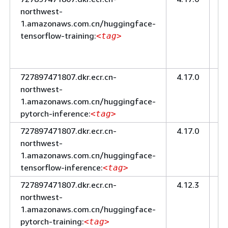
northwest-
レ
1.amazonaws.com.cn/huggingface-
ー
tensorflow-training:
ニ
<tag>
ン
グ
727897471807.dkr.ecr.cn-
4.17.0
推
northwest-
論
1.amazonaws.com.cn/huggingface-
pytorch-inference:
<tag>
727897471807.dkr.ecr.cn-
4.17.0
推
northwest-
論
1.amazonaws.com.cn/huggingface-
tensorflow-inference:
<tag>
727897471807.dkr.ecr.cn-
4.12.3
ト
northwest-
レ
1.amazonaws.com.cn/huggingface-
ー
pytorch-training:
ニ
<tag>