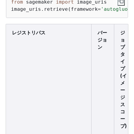
from
 sagemaker 
import
 image_uris

image_uris.retrieve(framework=
'autogluon'
レジストリパス
バー
ジ
ジョ
ョ
ン
ブ
タ
イ
プ
(イ
メ
ー
ジ
ス
コ
ー
プ)