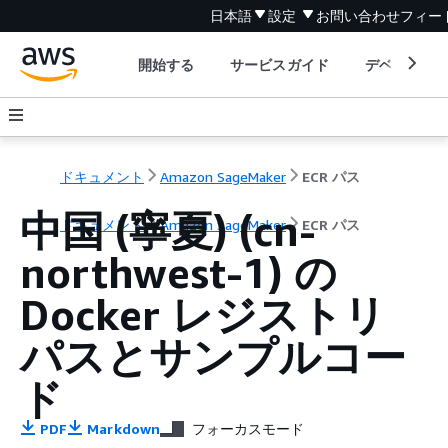
日本語
設定
お問い合わせ
フィー
開始する
サービスガイド
デベロッパ
ドキュメント
Amazon SageMaker
ECR パス
中国 (寧夏) (cn-
ドキュメント
Amazon SageMaker
ECR パス
northwest-1) の
Docker レジストリ
パスとサンプルコー
ド
PDF
Markdown
フォーカスモード