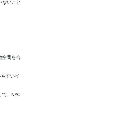
いないこと
徴空間を合
使いやすいイ
用して、NYC