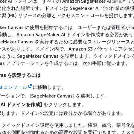
Maker AI ドメインは、すべての Amazon SageMaker AI 環境
された場所です。ドメインは SageMaker AI での作業の仮
習 (ML) リソースの分離とアクセスコントロールを提供します
eMaker Canvas の使用を開始するには、ユーザーまたは管理者が Sa
移動し、Amazon SageMaker AI ドメインを作成する必要があ
eMaker Canvas を実行するために必要なストレージリソー
スがあります。ドメイン内で、Amazon S3 バケットにアク
うに SageMaker Canvas を設定します。クイックドメイ
 Canvas アプリケーションを作成するには、次の手順に従います。
anvas を設定するには
 AI コンソール
に移動します。
ションで、[SageMaker Canvas] を選択します。
er AI ドメインを作成]
をクリックします。
択します。ドメインの設定には数分かかる場合があります。
、クイックドメイン設定を使用しました。権限、統合、暗号化
らゆる側面を制御するための高度な設定を実行できます。カス