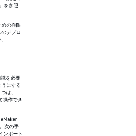
」を参照
ための権限
ルのデプロ
い。
門知識を必要
ようにする
1 つは、
して操作でき
Maker
す。次の手
インポート