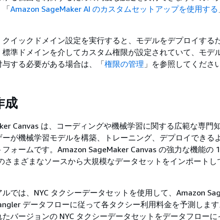
、「
Amazon SageMaker AI のカスタムセットアップを使用する
、クイックドメイン設定を実行すると、モデルをデプロイする
。標準ドメインを介してカスタム権限が設定されていて、モデ
付与する必要がある場合は、「
権限の管理
」を参照してくださ
作成
geMaker Canvas は、コーディングや機械学習に関する広範な専
ザーが機械学習モデルを構築、トレーニング、デプロイできる
ームです。Amazon SageMaker Canvas の強力な機能の 
3 などのさまざまなソースから大規模なデータセットをインポート
では、NYC タクシーデータセットを使用して、Amazon Sage
ta Wrangler データフローに従って各タクシー利用料金を予測しま
たバージョンの NYC タクシーデータセットをデータフローに