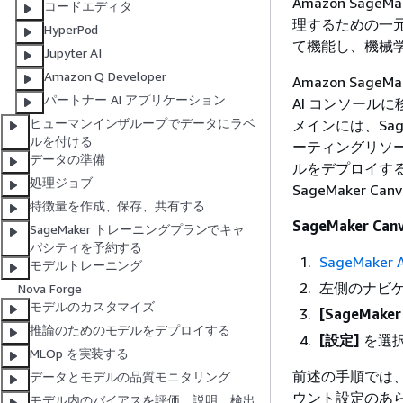
Amazon Sage
コードエディタ
理するための一元化
HyperPod
て機能し、機械学
Jupyter AI
Amazon Q Developer
Amazon Sag
パートナー AI アプリケーション
AI コンソールに
ヒューマンインザループでデータにラベ
メインには、Sag
ルを付ける
ーティングリソー
データの準備
ルをデプロイするよ
処理ジョブ
SageMaker
特徴量を作成、保存、共有する
SageMaker C
SageMaker トレーニングプランでキャ
パシティを予約する
SageMaker
モデルトレーニング
左側のナビゲー
Nova Forge
モデルのカスタマイズ
[SageMak
推論のためのモデルをデプロイする
[設定]
を選
MLOp を実装する
前述の手順では
データとモデルの品質モニタリング
ウント設定のあ
モデル内のバイアスを評価、説明、検出