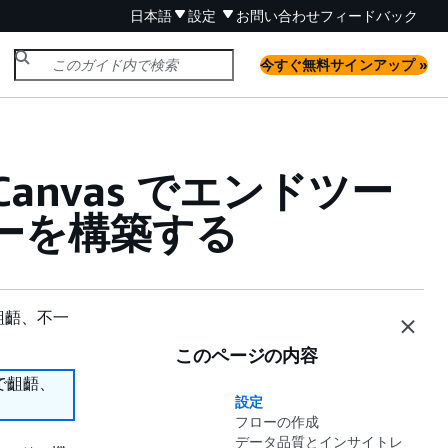
日本語
設定
お問い合わせ
フィードバック
今すぐ無料サインアップ »
 Canvas でエンドツー
ーを構築する
齟齬、不一
このページの内容
で齟齬、
設定
フローの作成
データ品質とインサイトレ