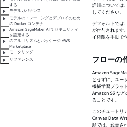
詳細については
する
モデルガバナンス
してください。
モデルのトレーニングとデプロイのため
デフォルトでは
の Docker コンテナ
Amazon SageMaker AI でセキュリティ
が付与されます
を設定する
イ権限を手動で
のアルゴリズムとパッケージ AWS
Marketplace
モニタリング
フローの
リファレンス
Amazon Sa
とせずに、ユー
機械学習プラットフォ
Amazon S
ることです。
このチュートリアル
Canvas Da
順では、変更され