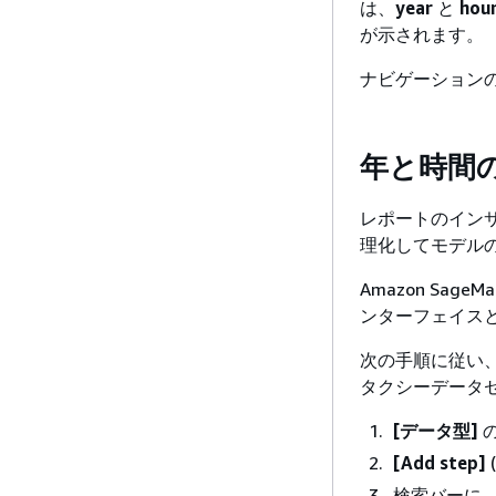
は、
year
と
hou
が示されます。
ナビゲーション
年と時間
レポートのイン
理化してモデル
Amazon Sa
ンターフェイス
次の手順に従い、Ama
タクシーデータ
[データ型]
[Add step]
検索バーに