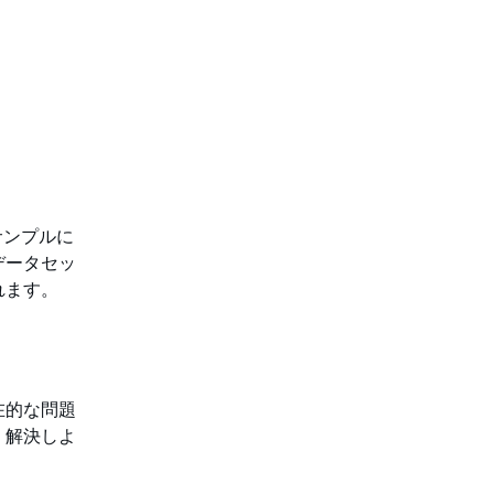
のサンプルに
データセッ
れます。
在的な問題
、解決しよ