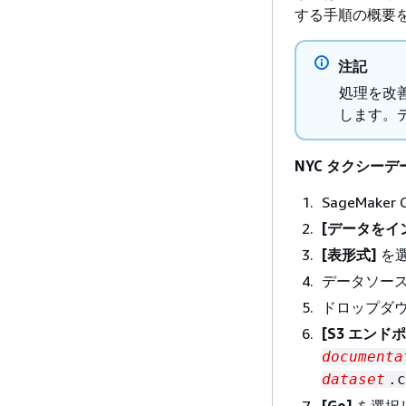
する手順の概要
注記
処理を改善
します。デ
NYC タクシー
SageMake
[データをイ
[表形式]
を
データソー
ドロップダ
[S3 エンド
documenta
dataset
.c