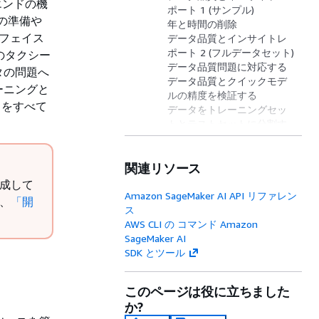
ーエンドの機
ポート 1 (サンプル)
タの準備や
年と時間の削除
ーフェイス
データ品質とインサイトレ
ポート 2 (フルデータセット)
のタクシー
データ品質問題に対応する
タの問題へ
データ品質とクイックモデ
ーニングと
ルの精度を検証する
クをすべて
データをトレーニングセッ
トとテストセットに分割す
る
モデルをトレーニングする
関連リソース
モデルを評価し、予測を行
う
作成して
モデルをデプロイする
Amazon SageMaker AI API リファレン
は、
「開
クリーンアップ
ス
AWS CLI の コマンド Amazon
SageMaker AI
SDK とツール
このページは役に立ちました
か?