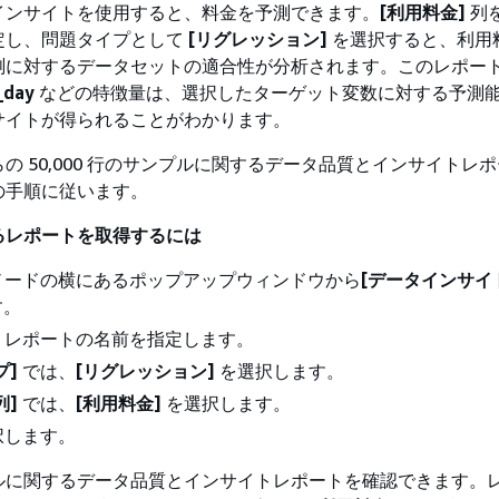
インサイトを使用すると、料金を予測できます。
[利用料金]
列
定し、問題タイプとして
[リグレッション]
を選択すると、利用
測に対するデータセットの適合性が分析されます。このレポー
_day
などの特徴量は、選択したターゲット変数に対する予測
サイトが得られることがわかります。
の 50,000 行のサンプルに関するデータ品質とインサイトレ
の手順に従います。
るレポートを取得するには
ノードの横にあるポップアップウィンドウから
[データインサイ
す。
、レポートの名前を指定します。
プ]
では、
[リグレッション]
を選択します。
列]
では、
[利用料金]
を選択します。
択します。
ルに関するデータ品質とインサイトレポートを確認できます。