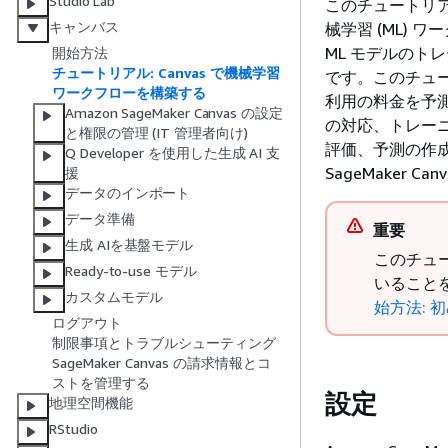
Studio Lab
このチュートリアル
キャンバス
械学習 (ML) 
ML モデルの
開始方法
チュートリアル: Canvas で機械学習
です。このチュー
ワークフローを構築する
利用の料金を予
Amazon SageMaker Canvas の設定
の対応、トレー
と権限の管理 (IT 管理者向け)
評価、予測の作成
Q Developer を使用した生成 AI 支
SageMaker
援
データのインポート
データ準備
重要
生成 AIを基盤モデル
このチュ
Ready-to-use モデル
いること
カスタムモデル
始方法: 
ログアウト
制限事項とトラブルシューティング
SageMaker Canvas の請求情報とコ
ストを管理する
設定
地理空間機能
RStudio