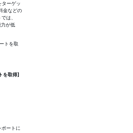
をターゲッ
料金などの
トでは、
能力が低
ポートを取
トを取得]
レポートに