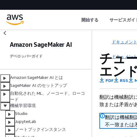
開始する
サービスガイ
ドキュメン
Amazon SageMaker AI
チュート
ドキュメン
デベロッパーガイド
エン
Amazon SageMaker AI とは
PDF
RSS
M
SageMaker AI のセットアップ
自動化された ML、ノーコード、ローコ
翻訳は機械翻訳
ード
致または矛盾が
機械学習環境
Studio
翻訳は機械翻
JupyterLab
不一致または
ノートブックインスタンス