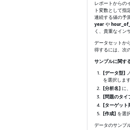
レポートからの
ト変数として指
連続する値の予
year
や
hour_of
く、貴重なイン
データセットから
得するには、次
サンプルに関す
[データ型]
を選択しま
[分析名]
に
[問題のタイ
[ターゲット
[作成]
を選
データのサンプ