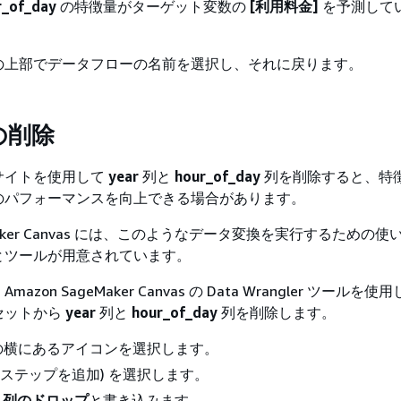
r_of_day
の特徴量がターゲット変数の
[利用料金]
を予測して
の上部でデータフローの名前を選択し、それに戻ります。
の削除
サイトを使用して
year
列と
hour_of_day
列を削除すると、特
のパフォーマンスを向上できる場合があります。
geMaker Canvas には、このようなデータ変換を実行するための
とツールが用意されています。
zon SageMaker Canvas の Data Wrangler ツールを使
セットから
year
列と
hour_of_day
列を削除します。
の横にあるアイコンを選択します。
(ステップを追加) を選択します。
、
列のドロップ
と書き込みます。