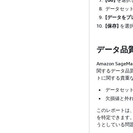
[Go]
を選択
データセッ
[データをプ
[保存]
を選
データ品質
Amazon Sa
関するデータ品
トに関する貴重
データセッ
欠損値と外
このレポートは
を特定できます
うとしている問