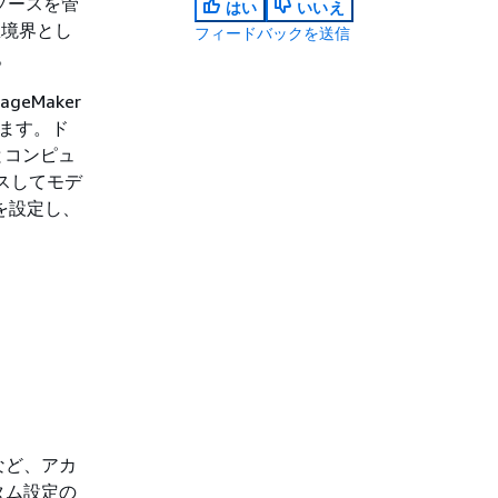
とリソースを管
はい
いいえ
想境界とし
フィードバックを送信
。
geMaker
ります。ド
スとコンピュ
セスしてモデ
ンを設定し、
など、アカ
タム設定の