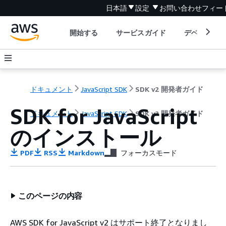
日本語
設定
お問い合わせ
フィー
開始する
サービスガイド
デベロッパ
ドキュメント
JavaScript SDK
SDK v2 開発者ガイド
SDK for JavaScript
ドキュメント
JavaScript SDK
SDK v2 開発者ガイド
のインストール
PDF
RSS
Markdown
フォーカスモード
このページの内容
AWS SDK for JavaScript v2 はサポート終了となりまし